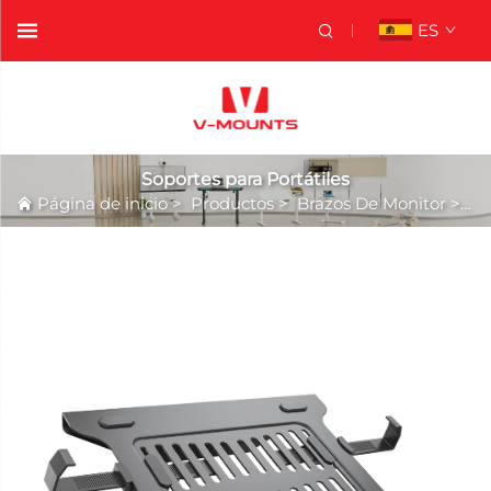
ES
Soportes para Portátiles
Página de inicio
>
Productos
>
Brazos De Monitor
>
So