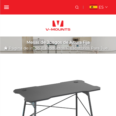
ES
Mesas de Juegos de Altura Fija
Página de inicio
>
Productos
>
Escritorios Para Juegos