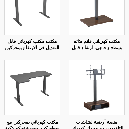
مكتب كهربائي قائم بذاته
مكتب مكتب كهربائي قابل
بسطح زجاجي، ارتفاع قابل
للتعديل في الارتفاع بمحركين
للتعديل بمحرك واحد – V-
مع تحكم بالذاكرة | V-
MOUNTS JSD2-01
MOUNTS JSD1-01-G6-D
منصة أرضية لشاشات
مكتب كهربائي بمحركين مع
التلفزيون مع محرك كهربائي
سطح كبير ووحدة تحكم ذكية