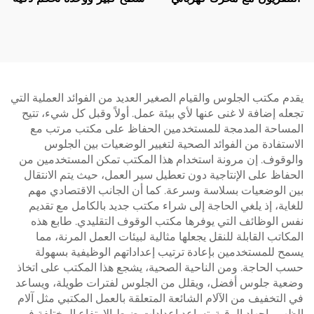
قابل للتعديل عن بعد - تركيب
– V-MOUNTS JSD2-01-
كهربائي قابل للتمديد
L1
لشاشات بحجم 37-65 بوصة
| V-MOUNTS VM-TC001
يقدم مكتب الجلوس والقيام الصغير العديد من الفوائد العملية التي
تجعله إضافة لا غنى عنها لأي بيئة عمل. أولاً وقبل كل شيء، تتيح
المساحة المدمجة للمستخدمين الحفاظ على مكتب مرتب مع
الاستفادة من الفوائد الصحية لتغيير الوضعيات بين الجلوس
والوقوف. إن مرونة استخدام هذا المكتب تمكن المستخدمين من
الحفاظ على الإنتاجية دون تعطيل سير العمل، حيث يتم الانتقال
بين الوضعيات بسلاسة وسرعة. كما أن الجانب الاقتصادي مهم
للغاية، إذ يلغي الحاجة إلى شراء مكتب جديد بالكامل مع تقديم
نفس الوظائف التي يوفرها مكتب الوقوف التقليدي. طابع هذه
المكاتب القابلة للنقل يجعلها مثالية لبيئات العمل المرنة، مما
يسمح للمستخدمين بإعادة ترتيب إعداداتهم الوظيفية بسهولة
حسب الحاجة. ومن الناحية الصحية، يشجع هذا المكتب على اتخاذ
وضعية جلوس أفضل، ويقلل من الجلوس لفترات طويلة، ويساعد
في التخفيف من الآلام الشائعة المتعلقة بالعمل المكتبي مثل آلام
الظهر وإجهاد الرقبة. تساعد إعدادات ضبط الارتفاع المختلفة في