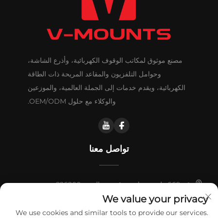
مصنع موثوق لمكاتب الوقوف الكهربائية، وأذرع الشاشة،
وحوامل التلفزيون والمقاعد المريحة ذات الطاقة
الكهربائية، ويقدم خدمات إلى الجملة العالمية، والموزعين
والوكلاء مع حلول OEM/ODM.
تواصل معنا
رقم 669 طريق هواشي، قيدونغ، الصين 226200
We value your privacy
+86-18921656832
We use cookies and similar tools to provide our services.