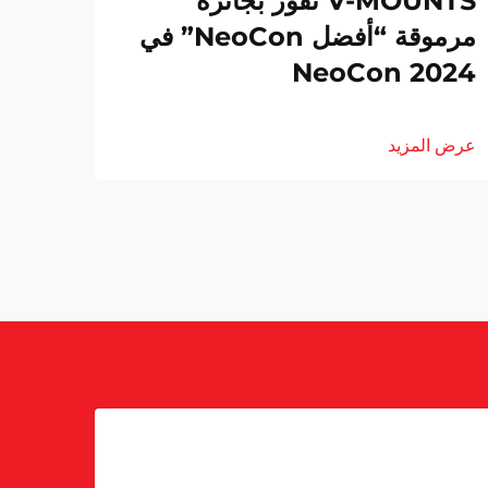
V-MOUNTS تفوز بجائزة
مرموقة “أفضل NeoCon” في
NeoCon 2024
عرض المزيد