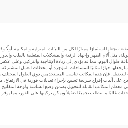
 تركيب كهربائي قابل
سرعة رفع 80 
للتمديد لشاشات بحجم 37-
OUNTS JSD2-01-
65 بوصة | V-MOUNTS
Z-Q
VM-TC001
 الوقوف القابلة للتحويل numerous فوائد مقنعة تجعلها استثمارًا ممتازًا لكل من البيئات المنزل
، مثل آلام الظهر وإجهاد الرقبة والمشكلات المتعلقة بالقلب والدورة 
طوال اليوم، مما قد يؤدي إلى زيادة الإنتاجية والتركيز. وعلى عكس 
، مما يجعلها خيارًا مثاليًا للمساحات المؤجرة أو محطات العمل المشترك
لقابلة للتعديل، فإن هذه المكاتب تناسب المستخدمين ذوي الطول المختلف
على آليات إفراج سريعة تسمح بإجراء تعديلات فورية في الارتفاع، ما 
 في معظم المكاتب القابلة للتحويل يضمن وضع الشاشة ولوحة المفاتيح 
دات غالبًا ما تتطلب تجميعًا ضئيلاً ويمكن تركيبها على الفور، مما يوفر