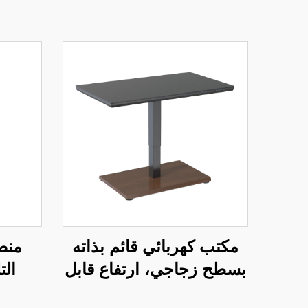
مكتب كهربائي قائم بذاته
منص
بسطح زجاجي، ارتفاع قابل
ال
للتعديل بمحرك واحد – V-
كهربا