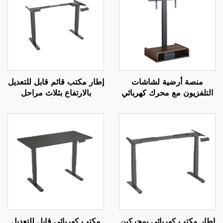
منصة أرضية لشاشات
إطار مكتب قائم قابل للتعديل
التلفزيون مع محرك كهربائي
بالارتفاع بثلاث مراحل
قابل للتعديل عن بعد - تركيب
وبمحركين مع أعمدة مربعة
كهربائي قابل للتمديد
معكوسة – V-MOUNTS
لشاشات بحجم 37-65 بوصة
JSD2-01-D
| V-MOUNTS VM-TC001
إطار مكتب كهربائي بمحركين
مكتب كهربائي قابل للتعديل