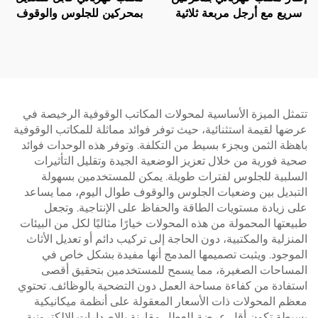
سريع مع أرجل مربعة ثلاثية
بمحركين للجلوس والوقوف
المراحل، سرعة رفع 80 مم/
مع حماية من ارتفاع درجة
ثانية – V-MOUNTS JSD2-
حرارة المحرك – V-
MOUNTS JSD2-02-D-2P
01-Z-Q
تتمثل الميزة الأساسية لمحولات المكاتب الوقوفية الرخيصة في
عرضها لقيمة استثنائية، حيث توفر فوائد مماثلة للمكاتب الوقوفية
باهظة الثمن وبجزء بسيط من التكلفة. وتوفر هذه الوحدات فوائد
صحية فورية من خلال تعزيز الوضعية الجيدة وتقليل التأثيرات
السلبية للجلوس لفترات طويلة. يمكن للمستخدمين بسهولة
التبديل بين وضعيات الجلوس والوقوف طوال اليوم، مما يساعد
على زيادة مستويات الطاقة والحفاظ على الإنتاجية. وتجعل
طبيعتها المحمولة من هذه المحولات خيارًا مثاليًا لكل من البيئات
المنزلية والمكتبية، دون الحاجة إلى تركيب دائم أو تعديل الأثاث
الموجود. ويثبت تصميمها المدمج أنها مفيدة بشكل خاص في
المساحات الصغيرة، مما يسمح للمستخدمين بتحقيق أقصى
استفادة من كفاءة مساحة العمل دون التضحية بالوظائف. تحتوي
معظم المحولات ذات الأسعار المعقولة على أنظمة ميكانيكية
بسيطة تكون أقل عرضة للعطل مقارنة بالإصدارات الإلكترونية،