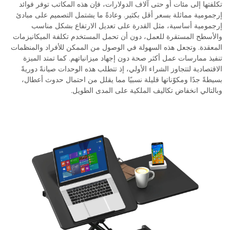
تكلفتها إلى مئات أو حتى آلاف الدولارات، فإن هذه المكاتب توفر فوائد
إرجمومية مماثلة بسعر أقل بكثير. وعادةً ما يشتمل التصميم على مبادئ
إرجمومية أساسية، مثل القدرة على تعديل الارتفاع بشكل مناسب
والأسطح المستقرة للعمل، دون أن تحمل المستخدم تكلفة الميكانيزمات
المعقدة. وتجعل هذه السهولة في الوصول من الممكن للأفراد والمنظمات
تنفيذ ممارسات عمل أكثر صحة دون إجهاد ميزانياتهم. كما تمتد الميزة
الاقتصادية لتتجاوز الشراء الأولي، إذ تتطلب هذه الوحدات صيانةً دوريةً
بسيطةً جدًا ومكوّناتها قليلة نسبيًا مما يقلل من احتمال حدوث أعطال،
وبالتالي انخفاض تكاليف الملكية على المدى الطويل.