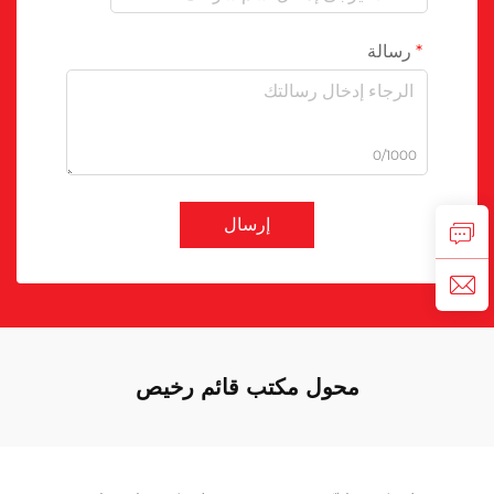
رسالة
0/1000
إرسال
محول مكتب قائم رخيص