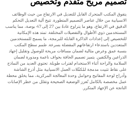
تصميم مريح متقدم وتخصيص
يتفوق المكتب المتحرك القابل للتعديل في الارتفاع من حيث الوظائف
الانسيابية من خلال عناصر التصميم المتطورة. تتيح آلية التعديل التحكم
الدقيق في الارتفاع، وهو ما يتراوح عادةً بين 27 إلى 47 بوصة، مما يناسب
المستخدمين ذوي الأطوال والتفضيلات المختلفة. تمتد هذه الإمكانية
للتخصيص إلى إعدادات الذاكرة القابلة للبرمجة، ما يسمح للمستخدمين
المتعددين باستدعاء ارتفاعاتهم المفضلة بسرعة. صُمم سطح المكتب
بنسبة عمق وعرض مثالية لضمان مسافات مريحة للوصول وتقليل إجهاد
الذراعين والكتفين. يتميز تصميم الحافة بحواف ناعمة ومدورة لضمان
السلامة والراحة أثناء الاستخدام لفترات طويلة. تحتوي العديد من النماذج
على نقاط تثبيت مدمجة لمُكمِّلات العمل الانسيابية مثل أذرع الشاشة
وأدراج لوحة المفاتيح وحوامل وحدة المعالجة المركزية، مما يخلق محطة
عمل مخصصة بالكامل تُعزز الوضعية الصحيحة وتقلل من خطر الإصابات
الناتجة عن الإجهاد المتكرر.