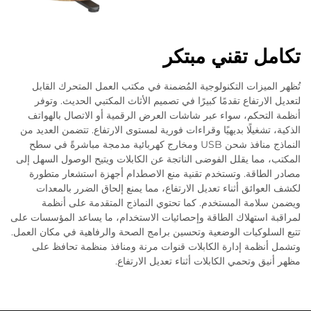
تكامل تقني مبتكر
تُظهر الميزات التكنولوجية المُضمنة في مكتب العمل المتحرك القابل
لتعديل الارتفاع تقدمًا كبيرًا في تصميم الأثاث المكتبي الحديث. وتوفر
أنظمة التحكم، سواء عبر شاشات العرض الرقمية أو الاتصال بالهواتف
الذكية، تشغيلًا بديهيًا وقراءات فورية لمستوى الارتفاع. تتضمن العديد من
النماذج منافذ شحن USB ومخارج كهربائية مدمجة مباشرةً في سطح
المكتب، مما يقلل الفوضى الناتجة عن الكابلات ويتيح الوصول السهل إلى
مصادر الطاقة. وتستخدم تقنية منع الاصطدام أجهزة استشعار متطورة
لكشف العوائق أثناء تعديل الارتفاع، مما يمنع إلحاق الضرر بالمعدات
ويضمن سلامة المستخدم. كما تحتوي النماذج المتقدمة على أنظمة
لمراقبة استهلاك الطاقة وإحصائيات الاستخدام، ما يساعد المؤسسات على
تتبع السلوكيات الوضعية وتحسين برامج الصحة والرفاهية في مكان العمل.
وتشمل أنظمة إدارة الكابلات قنوات مرنة ومنافذ منظمة تحافظ على
مظهر أنيق وتحمي الكابلات أثناء تعديل الارتفاع.