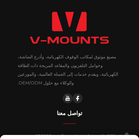
مصنع موثوق لمكاتب الوقوف الكهربائية، وأذرع الشاشة،
وحوامل التلفزيون والمقاعد المريحة ذات الطاقة
الكهربائية، ويقدم خدمات إلى الجملة العالمية، والموزعين
والوكلاء مع حلول OEM/ODM.
تواصل معنا
رقم 669 طريق هواشي، قيدونغ، الصين 226200