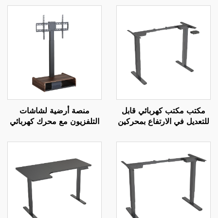
مكتب مكتب كهربائي قابل
منصة أرضية لشاشات
للتعديل في الارتفاع بمحركين
التلفزيون مع محرك كهربائي
مع تحكم بالذاكرة | V-
قابل للتعديل عن بعد - تركيب
MOUNTS JSD2-01
كهربائي قابل للتمديد
لشاشات بحجم 37-65 بوصة
| V-MOUNTS VM-TC001