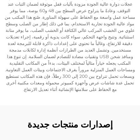
عجلات دوارة عالية الجودة مزودة بآليات قفل موثوقة لضمان الثبات عند
التوقف. وعادةً ما يتراوح عرض السطح بين 48 و60 بوصة، مما يوفر
مساحة عمل واسعة مع الحفاظ على سهولة المناورة. صُنع هذا المكتب من
مواد عالية الجودة تجارية الاستخدام، بما في ذلك إطار من الصلب وسطح
علوي من الخشب المركب عالي الكثافة أو الخشب الصلب، ما يوفر متانة
استثنائية. وتتيح واجهة التحكم، سواء كانت يدوية أو رقمية، إجراء تعديلات
دقيقة للارتفاع، وغالباً ما تحتوي على إعدادات ذاكرة قابلة للبرمجة لعدة
مستخدمين. وتشمل العديد من الطرازات أنظمة إدارة لكابلات مدمجة
ومنافذ شحن USB وتقنيات مضادة للتصادم لضمان السلامة. إن تنوع هذا
المكتب يجعله خياراً مثالياً لمختلف البيئات، بدءاً من المكاتب التقليدية
ومساحات العمل المنزلية مروراً بغرف الاجتماعات وبيئات العمل التعاونية.
وبسعات تحمل تتراوح بين 200 إلى 300 رطلاً، فإن هذه المكاتب تستطيع
تحمل عدة شاشات عرض وأجهزة كمبيوتر محمولة ومعدات مكتبية أخرى
مع الحفاظ على سلامتها الإنشائية أثناء تعديل الارتفاع.
إصدارات منتجات جديدة