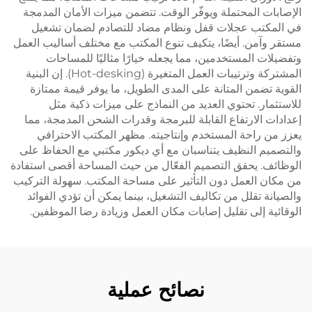
الإصابات المحتملة ويوفّر الوقت. تتضمن ميزات الأمان المدمجة
في المكتب عجلات قفل ونظام مضاد للتصادم لضمان تشغيل
مستقر وآمن. أيضًا، يتكيف تنوع المكتب مع مختلف أساليب العمل
وتفضيلات المستخدمين، مما يجعله خيارًا مثاليًا للمساحات
المشتركة وترتيبات العمل المتغيرة (Hot-desking). إن البنية
القوية تضمن المتانة على المدى الطويل، ما يوفر قيمة ممتازة
للاستثمار. تحتوي العديد من النماذج على ميزات ذكية مثل
إعدادات الارتفاع القابلة للبرمجة وقدرات الشحن المدمجة، مما
يعزز من راحة المستخدم وإنتاجيته. مظهر المكتب الاحترافي
والتصميم النظيف يتناسبان مع أي ديكور مكتبي مع الحفاظ على
الوظائف. يحقق التصميم الفعّال من حيث المساحة أقصى استفادة
من مكان العمل دون التأثير على مساحة المكتب. سهولة التركيب
والصيانة تقلل من تكاليف التشغيل، بينما يمكن أن تؤدي الفوائد
الوقائية إلى تقليل إصابات مكان العمل وزيادة رضا الموظفين.
نصائح عملية