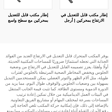
إطار مكتب قابل للتعديل في
إطار مكتب قابل للتعديل
الارتفاع بمحركين | أرجل
بمحركين مع سطح واسع
مستطيلة ثلاثية المراحل
وحماية حرارية – V-
ومقلوبة | هادئ ومستقر – V-
MOUNTS JSD2-02-L1
MOUNTS JSD2-02-D
يوفر المكتب المتحرك قابل التعديل في الارتفاع العديد من الفوائد
الجذابة التي تجعله استثمارًا ضروريًا للمساحات المكتبية الحديثة.
أولًا وأهمًا، يعزز تصميمه القابل للتعديل في الارتفاع من وضعية
الجلوس ويخفض المخاطر الصحية المرتبطة بالجلوس لفترات
طويلة، مثل آلام الظهر والتوتر العضلي. يمكن للمستخدمين التبديل
بسهولة بين وضعيات الجلوس والوقوف طوال اليوم، مما يزيد من
الدورة الدموية ومستوى الطاقة. كما تثبت قيمة الجانب المتنقل
في البيئات العمل الديناميكية من خلال تمكين إعادة ترتيب
المساحات بسرعة لمختلف المهام أو مشاريع الفريق التعاونية.
بالإضافة إلى ذلك، فإن إمكانية حركة المكتب تلغي الحاجة إلى
رفع الأوزان الثقيلة أثناء إعادة ترتيب مساحات المكتب، مما يمنع