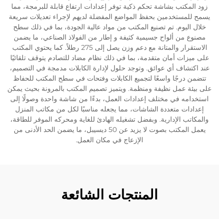
زود المكتب بشاشة تحكم ذكية توفر إعدادات ارتفاع قابلة للبرمجة، مما
يسمح للمستخدمين بحفظ المواضع المفضلة لديهم لإجراء تعديلات سريعة
خلال اليوم. تم تصنيع المكتب من مواد عالية الجودة، بما في ذلك سطح
مصنوع من ألواح جسيمية كثيفة و إطار من الفولاذ الصناعي، ما يضمن
الاستقرار والمتانة مع دعم وزن يصل إلى 275 رطلاً. كما يحتوي المكتب
على ميزات أمان متقدمة، بما في ذلك نظام مضاد للتصادم يتوقف تلقائيًا
عند اكتشاف أي عوائق. وتوجد حلول لإدارة الكابلات مدمجة في التصميم،
تتضمن درجًا واسعًا لتجميع الكابلات وفتحات في سطح المكتب للحفاظ
على بيئة عمل نظيفة ومنظمة. ويتميز تصميم المكتب بالمرونة بحيث يمكن
استخدامه في مختلف إعدادات العمل، بدءًا من شاشة واحدة وصولًا إلى
إعدادات متعددة الشاشات، مما يجعله مناسبًا لكل من مكاتب المنزل
والمكاتب الإدارية. وبفضل تشغيله الهادئ للغاية ومحركه الموفر للطاقة،
يعمل المكتب بصوت لا يزيد عن 50 ديسيبل، ما يضمن الحد الأدنى من
الإزعاج في مكان العمل.
المنتجات الشائعة