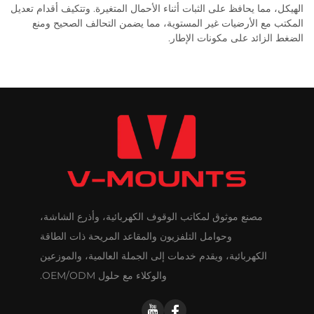
الهيكل، مما يحافظ على الثبات أثناء الأحمال المتغيرة. وتتكيف أقدام تعديل
المكتب مع الأرضيات غير المستوية، مما يضمن التحالف الصحيح ومنع
الضغط الزائد على مكونات الإطار.
مصنع موثوق لمكاتب الوقوف الكهربائية، وأذرع الشاشة،
وحوامل التلفزيون والمقاعد المريحة ذات الطاقة
الكهربائية، ويقدم خدمات إلى الجملة العالمية، والموزعين
والوكلاء مع حلول OEM/ODM.