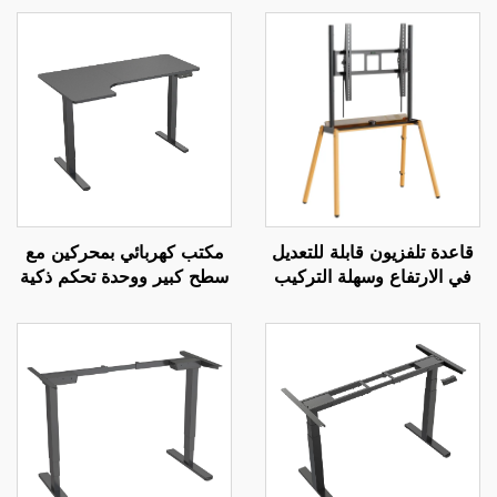
قاعدة تلفزيون قابلة للتعديل
مكتب كهربائي بمحركين مع
في الارتفاع وسهلة التركيب
سطح كبير ووحدة تحكم ذكية
مع حامل | رفع يدوي بثلاثة
– V-MOUNTS JSD2-01-
تروس لشاشات بحجم 37-85
L1
بوصة | V-MOUNTS VM-
TC004