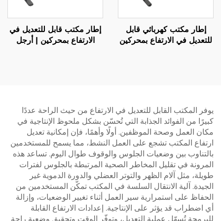
إطار مكتب كهربائي قابل
إطار مكتب قابل للتعديل في
للتعديل في الارتفاع بمحركين
الارتفاع بمحركين | أرجل
مع أرجل مربعة من ثلاث
مستطيلة ثلاثية المراحل
مراحل - V-MOUNTS
ومقلوبة | هادئ ومستقر – V-
MOUNTS JSD2-02-D
JSD2-01-Z
يوفر المكتب القابل للتعديل في الارتفاع من حيث الراحة عددًا
كبيرًا من الفوائد الجذابة التي تُحسّن بشكل ملحوظ الإنتاجية في
مكان العمل وصحة الموظفين. أولًا وأهمًا، فإن إمكانية تعديل
ارتفاع المكتب تشجع على العمل النشط، مما يسمح للمستخدمين
بالتناوب بين وضعيات الجلوس والوقوف طوال اليوم. تساعد هذه
المرونة في تقليل المخاطر الصحية المرتبطة بالجلوس لفترات
طويلة، مثل آلام الظهر والتوتر العضلي والدورة الدموية غير
الجيدة. آلية الانتقال السلسة في المكتب تمكّن المستخدمين من
الحفاظ على استمرارية سير العمل أثناء تغيير الوضعيات، وإزالة
أي اضطراب قد يؤثر على الإنتاجية. إعدادات الارتفاع القابلة
للبرمجة تُسهّل عملية التعديل، وتوفّر الوقت وتحقيق وضعية راحة