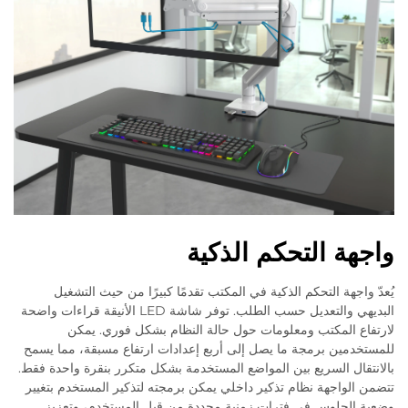
واجهة التحكم الذكية
يُعدّ واجهة التحكم الذكية في المكتب تقدمًا كبيرًا من حيث التشغيل
البديهي والتعديل حسب الطلب. توفر شاشة LED الأنيقة قراءات واضحة
لارتفاع المكتب ومعلومات حول حالة النظام بشكل فوري. يمكن
للمستخدمين برمجة ما يصل إلى أربع إعدادات ارتفاع مسبقة، مما يسمح
بالانتقال السريع بين المواضع المستخدمة بشكل متكرر بنقرة واحدة فقط.
تتضمن الواجهة نظام تذكير داخلي يمكن برمجته لتذكير المستخدم بتغيير
وضعية الجلوس في فترات زمنية محددة من قبل المستخدم، وتعزيز