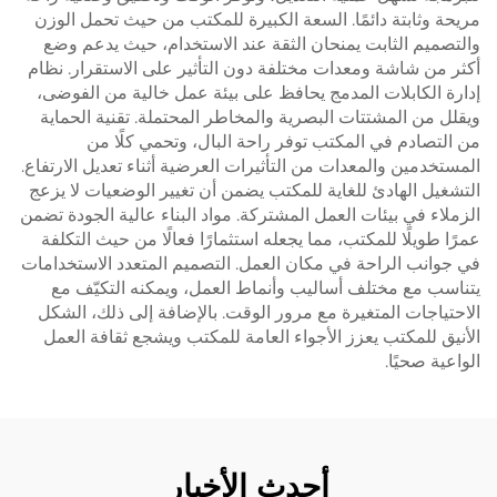
مريحة وثابتة دائمًا. السعة الكبيرة للمكتب من حيث تحمل الوزن
والتصميم الثابت يمنحان الثقة عند الاستخدام، حيث يدعم وضع
أكثر من شاشة ومعدات مختلفة دون التأثير على الاستقرار. نظام
إدارة الكابلات المدمج يحافظ على بيئة عمل خالية من الفوضى،
ويقلل من المشتتات البصرية والمخاطر المحتملة. تقنية الحماية
من التصادم في المكتب توفر راحة البال، وتحمي كلًا من
المستخدمين والمعدات من التأثيرات العرضية أثناء تعديل الارتفاع.
التشغيل الهادئ للغاية للمكتب يضمن أن تغيير الوضعيات لا يزعج
الزملاء في بيئات العمل المشتركة. مواد البناء عالية الجودة تضمن
عمرًا طويلًا للمكتب، مما يجعله استثمارًا فعالًا من حيث التكلفة
في جوانب الراحة في مكان العمل. التصميم المتعدد الاستخدامات
يتناسب مع مختلف أساليب وأنماط العمل، ويمكنه التكيّف مع
الاحتياجات المتغيرة مع مرور الوقت. بالإضافة إلى ذلك، الشكل
الأنيق للمكتب يعزز الأجواء العامة للمكتب ويشجع ثقافة العمل
الواعية صحيًا.
أحدث الأخبار