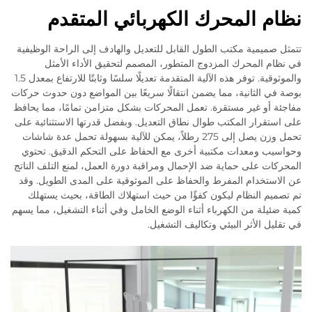
نظام المحرك الكهربائي المتقدم
تتمثل صميمية مكتب الطول القابل للتعديل والهادف إلى الراحة الوظيفية
في نظام المحرك المزدوج المتطور، المصمم لتحقيق الأداء الأمثل
والموثوقية. توفر هذه الآلية المتقدمة تعديلًا سلسًا وثابتًا للارتفاع بمعدل 1.5
بوصة في الثانية، مما يضمن انتقالًا سريعًا بين المواضع دون حدوث حركات
مفاجئة أو غير مستقرة. تعمل المحركات بشكل متزامن تمامًا، مما يحافظ
على استقرار المكتب طوال نطاق التعديل. وبفضل قدرتها الاستثنائية على
تحمل وزن يصل إلى 275 رطلاً، يمكن للآلية بسهولة تحمل عدة شاشات
وحواسيب ومعدات مكتبية أخرى مع الحفاظ على التحكم الدقيق. تحتوي
المحركات على حماية ضد الإحمال ومراقبة دورة العمل، لمنع التلف الناتج
عن الاستخدام المفرط والحفاظ على الموثوقية على المدى الطويل. وقد
تم تصميم النظام ليكون كفؤًا من حيث استهلاك الطاقة، بحيث يستهلك
كمية ضئيلة من الكهرباء أثناء الوضع الخامل وفي أثناء التشغيل، مما يسهم
في تقليل الأثر البيئي وتكاليف التشغيل.