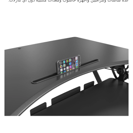
عدة شاشات ومراقبين وأجهزة حاسوب ومعدات مكتبية دون أي تنازلات.