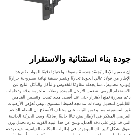
جودة بناء استثنائية والاستقرار
إن تصميم الإطار يُجسّد هندسةً متفوقة واختيارًا دقيقًا للمواد. صُنع هذا
الإطار من فولاذ عالي الجودة تجاريًا ويتميز بطبقة نهائية مطروحة حراريًا
(بودرة معدنية)، مما يجعله مقاومًا للخدوش والتأكل والتآكل الناتج عن
الاستخدام اليومي. تتضمن الأرجل الممتدة وصلات ملحومة بدقة ودعامات
دعم معززة تمنع الاهتزاز حتى عند أقصى مدى تمديد. وتتضمن القدمين
القابلتين للتعديل وسادات مدمجة لضبط المستوى، وهي تُعوّض الأرضيات
غير المستوية، مما يضمن الثبات على مختلف الأسطح. إن النظام الداعم
العرضي المبتكر في الإطار يمنح ثباتًا جانبيًا إضافيًا، ويبعد الحركة الجانبية
التي قد تؤثر على دقة العمل. وينتج عن هذا البنية القوية قدرة تحمل وزن
تفوق بشكل كبير تلك الموجودة في إطارات المكاتب القياسية، حيث يدعم