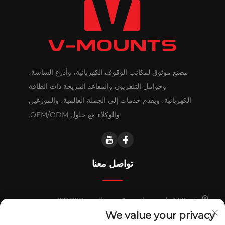
مصنع موثوق لمكاتب الوقوف الكهربائية، وأذرع الشاشة،
وحوامل التلفزيون والمقاعد المريحة ذات الطاقة
الكهربائية، ويقدم خدمات إلى الجملة العالمية، والموزعين
والوكلاء مع حلول OEM/ODM.
تواصل معنا
رقم 669 طريق هواشي، قيدونغ، الصين 226200
We value your privacy
+86-18921656832