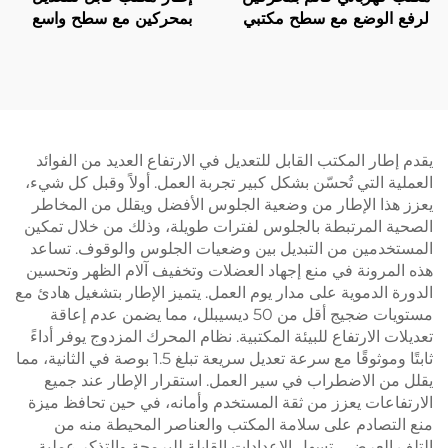
لرفع الوضع مع سطح مكتبي
بمحركين مع سطح واسع
مكون من قطعتين – V-
وحماية حرارية – V-
MOUNTS JSD2-02-L1
MOUNTS JSD2-02-2P
يقدم إطار المكتب القابل للتعديل في الارتفاع العديد من الفوائد
العملية التي تُحسّن بشكل كبير تجربة العمل. أولاً وقبل كل شيء،
يعزز هذا الإطار من وضعية الجلوس الأفضل ويقلل من المخاطر
الصحية المرتبطة بالجلوس لفترات طويلة، وذلك من خلال تمكين
المستخدمين من التبديل بين وضعيات الجلوس والوقوف. تساعد
هذه المرونة في منع إجهاد العضلات وتخفيف آلام الظهر وتحسين
الدورة الدموية على مدار يوم العمل. يتميز الإطار بتشغيل هادئ مع
مستويات ضجيج أقل من 50 ديسيبلل، مما يضمن عدم إعاقة
تعديلات الارتفاع للبيئة المكتبية. نظام المحرك المزدوج يوفر أداءً
ثابتًا وموثوقًا مع سرعة تعديل سريعة تبلغ 1.5 بوصة في الثانية، مما
يقلل من الاضطراب في سير العمل. استقرار الإطار عند جميع
الارتفاعات يعزز من ثقة المستخدم وأمانه، في حين تحافظ ميزة
منع التصادم على سلامة المكتب والعناصر المحيطة منه من
التلف العرضي. تسهل الإعدادات القابلة للبرمجة والتذكر عملية