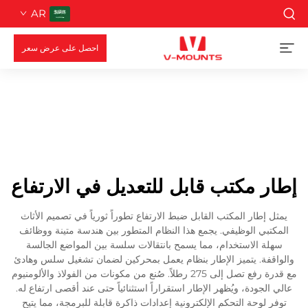
AR
احصل على عرض سعر
إطار مكتب قابل للتعديل في الارتفاع
يمثل إطار المكتب القابل ضبط الارتفاع تطوراً ثورياً في تصميم الأثاث
المكتبي الوظيفي. يجمع هذا النظام المتطور بين هندسة متينة ووظائف
سهلة الاستخدام، مما يسمح بانتقالات سلسة بين المواضع الجالسة
والواقفة. يتميز الإطار بنظام يعمل بمحركين لضمان تشغيل سلس وهادئ
مع قدرة رفع تصل إلى 275 رطلاً. صُنع من مكونات من الفولاذ والألومنيوم
عالي الجودة، ويُظهر الإطار استقراراً استثنائياً حتى عند أقصى ارتفاع له.
توفر لوحة التحكم الإلكترونية إعدادات ذاكرة قابلة للبرمجة، مما يتيح