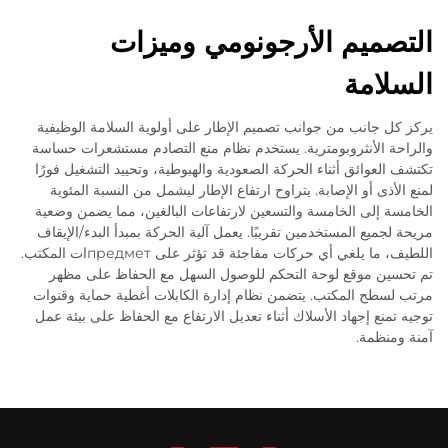
التصميم الأرجونومي وميزات
السلامة
يركز كل جانب من جوانب تصميم الإطار على أولوية السلامة الوظيفية
والراحة الأنثروبومترية. يستخدم نظام منع التصادم مستشعرات حساسة
تكتشف العوائق أثناء الحركة الصعودية والهبوطية، وتحييد التشغيل فورًا
لمنع الأذى أو الإصابة. يتراوح ارتفاع الإطار ليشمل من النسبة المئوية
الخامسة إلى الخامسة والتسعين لارتفاعات البالغين، مما يضمن وضعية
مريحة لجميع المستخدمين تقريبًا. يعمل آلية الحركة بمبدأ البدء/الإيقاف
اللطيف، ما يلغي أي حركات مفاجئة قد تؤثر على предметات المكتب.
تم تحسين موقع لوحة التحكم للوصول السهل مع الحفاظ على مظهر
مرتب لسطح المكتب. يتضمن نظام إدارة الكابلات أغطية حماية وقنوات
توجيه تمنع إجهاد الأسلاك أثناء تعديل الارتفاع مع الحفاظ على بيئة عمل
آمنة ومنظمة.