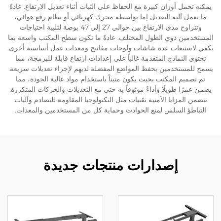
يمكنه تحمل أوزان كبيرة مع الحفاظ على الثبات أثناء تعديل الارتفاع. عادةً
ما تعمل آلية التعديل إما بواسطة محرك كهربائي أو نظام رفع هوائي،
وتتراوح مدى الارتفاع بين حوالي 27 إلى 47 بوصة لتلبية احتياجات
المستخدمين ذوي الطول المختلف. عادةً ما تكون سطح المكتب واسعة بما
يكفي لاستيعاب عدة شاشات ولوحات مفاتيح ومعدات عمل أساسية أخرى.
تحتوي النماذج المتقدمة غالباً على إعدادات ارتفاع قابلة للبرمجة، مما
يسمح للمستخدمين بحفظ المواضع المفضلة لديهم لإجراء تعديلات سريعة.
تم تصميم المكتب بحيث يكون متيناً باستخدام مواد عالية الجودة، مما
يضمن عمرًا طويلًا وأداءً موثوقاً به حتى مع التعديلات والحركات المتكررة.
تتضمن المزايا الأمنية تقنيات مثل التكنولوجيا المقاومة للتصادم وآليات
التباطؤ السلس لمنع الحوادث وحماية كل من المستخدمين والمعدات.
إصدارات منتجات جديدة