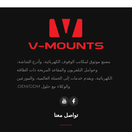
مصنع موثوق لمكاتب الوقوف الكهربائية، وأذرع الشاشة،
وحوامل التلفزيون والمقاعد المريحة ذات الطاقة
الكهربائية، ويقدم خدمات إلى الجملة العالمية، والموزعين
والوكلاء مع حلول OEM/ODM.
تواصل معنا