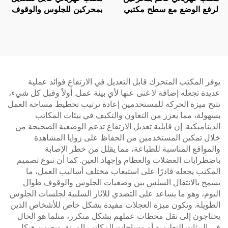
لرفع الوضع مع سطح مكتبي
بمحركين للجلوس والوقوف
مكون من قطعتين – V-
مع حماية من ارتفاع درجة
MOUNTS JSD2-02-2P
حرارة المحرك – V-
MOUNTS JSD2-02-D-2P
يوفر المكتب المتحرك قابل التعديل في الارتفاع فوائد عملية
عديدة تجعله إضافة لا غنى عنها لأي بيئة عمل. أولاً وقبل كل شيء،
تتيح ميزة الحركة للمستخدمين إعادة ترتيب تخطيط مساحة العمل
بسهولة، مما يعزز من التعاون والتكيف في بيئات المكاتب
الديناميكية. إن قابلية تعديل الارتفاع تدعم الوضعية الصحيحة من
خلال تمكين المستخدمين من الحفاظ على زوايا المشاهدة
والمواقع المناسبة للطباعة، مما يقلل من خطر الإصابة
باضطرابات العضلات والعظام وإجهاد العين. كما أن تنوع تصميم
المكتب يجعله قادرًا على استيعاب مختلف أساليب العمل، ما
يسمح بالانتقال السلس بين وضعيات الجلوس والوقوف طوال
اليوم، وهو ما يساعد على التصدي للآثار السلبية لجلسات الجلوس
الطويلة. وتكون ميزة العجلات مفيدة بشكل خاص للأشخاص الذين
يحتاجون إلى نقل محطات عملهم بشكل متكرر، مثلما هو الحال
في البيئات التعليمية أو مساحات المكاتب المرنة. ويضمن هيكل