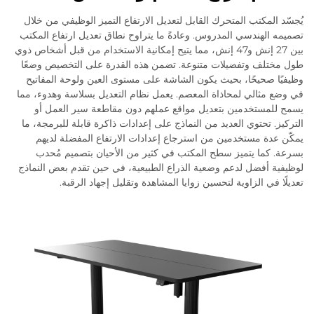
يُجسّد المكتب المتحرك القابل لتعديل الارتفاع التميز الوظيفي من خلال
تصميمه الهندسي المدروس. وعادةً ما يتراوح نطاق تعديل ارتفاع المكتب
بين 27 إنش و47 إنش، مما يتيح إمكانية الاستخدام من قبل أشخاص ذوي
طول مختلف وتفضيلات متنوعة. تضمن هذه القدرة على التخصيص وضعًا
وظيفيًا صحيحًا، بحيث يكون الشاشة على مستوى العين ولوحة المفاتيح
في وضع مثالي لمحاذاة المعصم. يعمل نظام التعديل بسلاسة وهدوء، مما
يسمح للمستخدمين بتعديل مواقع عملهم دون مقاطعة سير العمل أو
التركيز. تحتوي العديد من النماذج على إعدادات ذاكرة قابلة للبرمجة، ما
يمكّن عدة مستخدمين من استرجاع إعدادات الارتفاع المفضلة لديهم
بسرعة. كما يتميز سطح المكتب في كثير من الأحيان بتصميم مُحدب
لوظيفية أفضل لدعم وضعية الذراع الطبيعية، في حين تقدم بعض النماذج
تعديلًا في الزاوية لتحسين زوايا المشاهدة وتقليل إجهاد الرقبة.