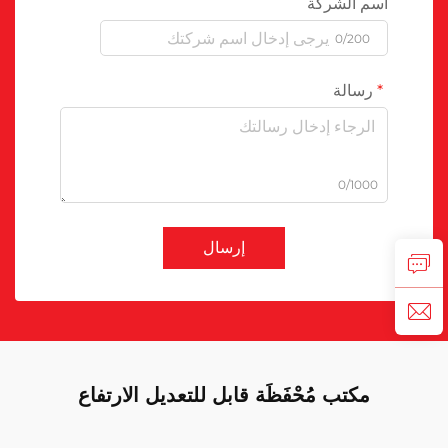
اسم الشركة
0/200
رسالة
0/1000
إرسال
مكتب مُحْفَظَة قابل للتعديل الارتفاع