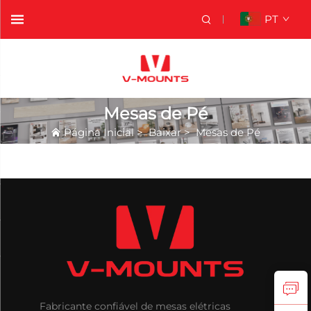
PT
Mesas de Pé
Página Inicial
>
Baixar
>
Mesas de Pé
Fabricante confiável de mesas elétricas