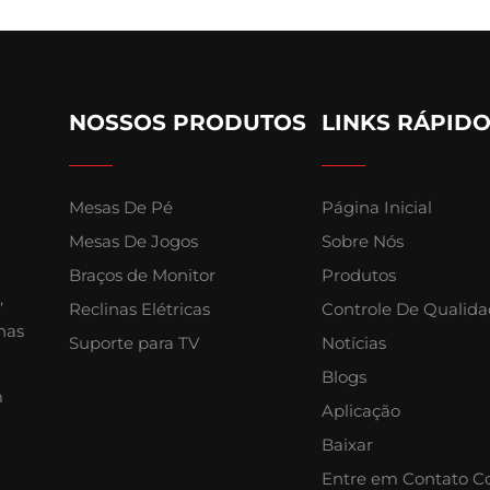
NOSSOS PRODUTOS
LINKS RÁPID
Mesas De Pé
Página Inicial
Mesas De Jogos
Sobre Nós
Braços de Monitor
Produtos
,
Reclinas Elétricas
Controle De Qualid
nas
Suporte para TV
Notícias
Blogs
m
Aplicação
Baixar
Entre em Contato C