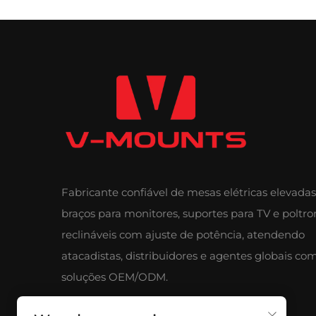
Fabricante confiável de mesas elétricas elevadas
braços para monitores, suportes para TV e poltro
reclináveis com ajuste de potência, atendendo
atacadistas, distribuidores e agentes globais co
soluções OEM/ODM.