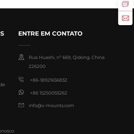
OS
ENTRE EM CONTATO
Rua Huashi, nº 669, Qidong, China
226200
+86-18921656832
ade
+86 15250055262
info@v-mounts.com
onosco