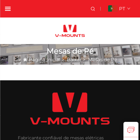
PT
Mesas de Pé
Página Inicial
>
Baixar
>
Mesas de Pé
Fabricante confiável de mesas elétricas