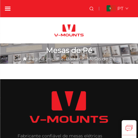
PT
Mesas de Pé
Página Inicial
>
Baixar
>
Mesas de Pé
Fabricante confiável de mesas elétricas