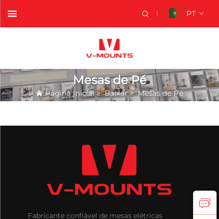
PT
Mesas de Pé
Página Inicial
>
Baixar
>
Mesas de Pé
Fabricante confiável de mesas elétricas