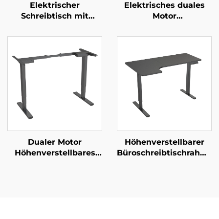
Elektrischer
Elektrisches duales
Schreibtisch mit
Motor
doppeltem Motor,
höhenverstellbares
höhenverstellbar und
Schreibtischgestell – 2-
mit Speicherfunktion |
stufige rechteckige
V-MOUNTS JSD2-01
Beine – V-MOUNTS
JSD2-02
Dualer Motor
Höhenverstellbarer
Höhenverstellbares
Büroschreibtischrahmen
Schreibtischgestell | 3-
mit doppelten
stufige invertierte
Motoren, breiter
rechteckige Beine |
Tischplatte und
Leise & stabil – V-
Überhitzungsschutz –
MOUNTS JSD2-02-D
V-MOUNTS JSD2-02-L1