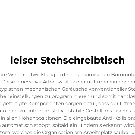
leiser Stehschreibtisch
tionäre Weiterentwicklung in der ergonomischen Bürom
 Diese innovative Arbeitsstation verfügt über ein hoche
typischen mechanischen Geräusche konventioneller Ste
öheneinstellungen zu programmieren und somit nahtlo
e gefertigte Komponenten sorgen dafür, dass der Liftme
ro nahezu unhörbar ist. Das stabile Gestell des Tisches 
t in allen Höhenpositionen. Die eingebaute Anti-Kollisio
h automatisch stoppt, sobald ein Hindernis erkannt wird.
 welches die Organisation am Arbeitsplatz sauber und