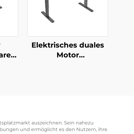
r
Elektrisches duales
arer
Motor
mit
höhenverstellbares
roßer
Schreibtischgestell –
nd
2-stufige rechteckige
r
Beine – V-MOUNTS
V-
JSD2-02
1-L1
itsplatzmarkt auszeichnen. Sein nahezu
bungen und ermöglicht es den Nutzern, ihre