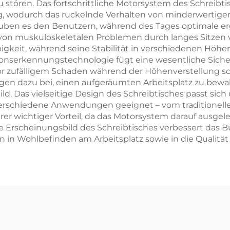
stören. Das fortschrittliche Motorsystem des Schreibtisc
 wodurch das ruckelnde Verhalten von minderwertigen A
ben es den Benutzern, während des Tages optimale er
 von muskuloskeletalen Problemen durch langes Sitzen v
ebigkeit, während seine Stabilität in verschiedenen Höh
sionserkennungstechnologie fügt eine wesentliche Siche
r zufälligem Schaden während der Höhenverstellung sch
n dazu bei, einen aufgeräumten Arbeitsplatz zu bewahr
ld. Das vielseitige Design des Schreibtisches passt sic
 verschiedene Anwendungen geeignet – vom traditionelle
erer wichtiger Vorteil, da das Motorsystem darauf ausgel
Erscheinungsbild des Schreibtisches verbessert das Bür
ion in Wohlbefinden am Arbeitsplatz sowie in die Qualit