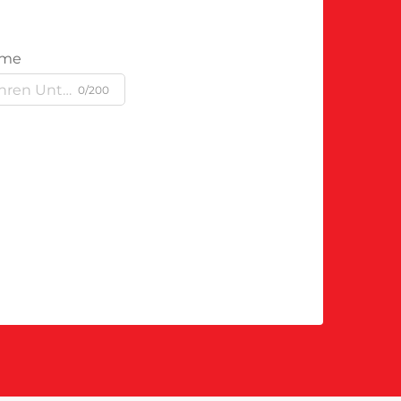
ame
0/200