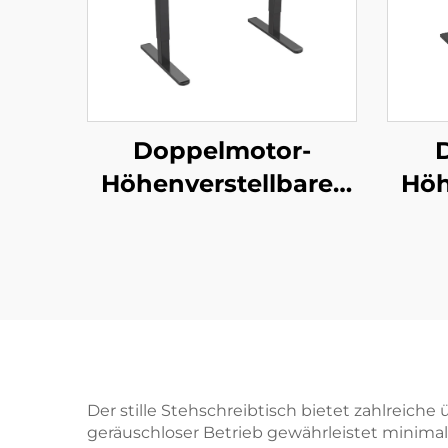
Doppelmotor-
Höhenverstellbarer
Höh
Steh-Schreibtisch
Steh
mit Speicherfunktion
| V-MOUNTS JSD2-01-
1P
q
Spei
MOU
Der stille Stehschreibtisch bietet zahlreic
geräuschloser Betrieb gewährleistet minim