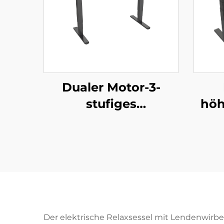
Dualer Motor-3-
stufiges
höh
höhenverstellbares
Ste
Stehpultgestell mit
Dua
umgekehrten
quadratischen
q
Säulen – V-MOUNTS
Bei
JSD2-01-D
Der elektrische Relaxsessel mit Lendenwirbe