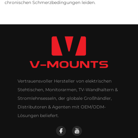
chronischen Schmerzbedingungen leiden.
Vertrauensvoller Hersteller von elektrischen
Stehtischen, Monitorarmen, TV-Wandhaltern &
Stromlehnsesseln, der globale Großhändler,
Distributoren & Agenten mit OEM/ODM-
Lösungen beliefert.