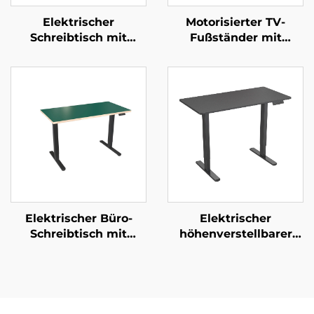
Elektrischer
Motorisierter TV-
Schreibtisch mit
Fußständer mit
doppeltem Motor,
Fernbedienung –
höhenverstellbar und
Verstellbarer
mit Speicherfunktion |
Teleskop-Elektro-
V-MOUNTS JSD2-01
Mount für 37–65“-
Bildschirme | V-
MOUNTS VM-TC001
Elektrischer Büro-
Elektrischer
Schreibtisch mit
höhenverstellbarer
Doppelmotor,
Schreibtisch mit
quadratischen
Dualmotor und
Rohrbeinen und
Einzelplatte – V-
Speichersteuerung –
MOUNTS JSD2-02-1P
V-MOUNTS JSD2-01-