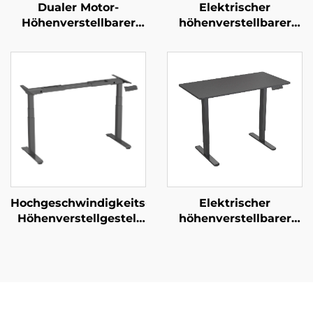
Dualer Motor-
Elektrischer
Höhenverstellbarer
höhenverstellbarer
Stehschreibtisch mit
Stehtisch mit Dual-
3-stufigen
Motor, 3-stufigen
umgekehrten
quadratischen Säulen
quadratischen Säulen
und rutschfesten
und Speicherfunktion
Fußpads – V-MOUNTS
– V-MOUNTS JSD2-01-
JSD2-01-D-2P
D-1P
Hochgeschwindigkeits-
Elektrischer
Höhenverstellgestell
höhenverstellbarer
für Schreibtisch mit
Schreibtisch mit
Doppelmotor – 3-
Dualmotor und
stufige quadratische
Einzelplatte – V-
Beine,
MOUNTS JSD2-02-1P
Hubgeschwindigkeit
80mm/s – V-MOUNTS