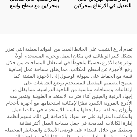
للتعديل في الارتفاع بمحركين
بمحركين مع سطح واسع
– أرجل مستطيلة مرتبتين –
وحماية حرارية – V-
MOUNTS JSD2-02-L1
V-MOUNTS JSD2-02
تقدم أذرع التثبيت على الحائط العديد من الفوائد العملية التي تعزز
بشكل كبير الوظائف في مكان العمل وتجربة المستخدم. أولاً،
توفر هذه الأذرع تحسينًا ملحوظًا في استغلال المساحات من خلال
رفع الأجهزة عن أسطح المكاتب، مما يخلق مساحة عمل إضافية
قيمة مع الحفاظ على سهولة الوصول إلى الأجهزة المثبتة. كما
يسمح التصميم المفصل للمستخدم بوضع الشاشات على
ارتفاعات ومسافات مناسبة من الناحية الدراسية، مما يقلل من
إجهاد الرقبة والعينين أثناء فترات الاستخدام الطويلة. وتتميز هذه
الأذرع بالمرونة الكبيرة نظرًا لإمكانية استخدامها مع أجهزة بأحجام
وأوزان مختلفة، مما يجعلها مناسبة للاستخدام في بيئات العمل
والمكاتب المنزلية على حد سواء. بالإضافة إلى ذلك، تسهم أنظمة
إدارة الكابلات المدمجة في جعل مساحة العمل أكثر نظافة
وتنظيمًا من خلال القضاء على فوضى الأسلاك والمخاطر المحتملة
للتعثر. وتوفر المواد المتينة صمودًا مستقرًا للأجهزة باهظة الثمن