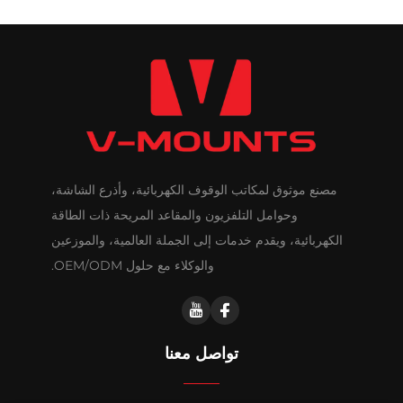
مصنع موثوق لمكاتب الوقوف الكهربائية، وأذرع الشاشة،
وحوامل التلفزيون والمقاعد المريحة ذات الطاقة
الكهربائية، ويقدم خدمات إلى الجملة العالمية، والموزعين
والوكلاء مع حلول OEM/ODM.
تواصل معنا