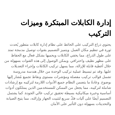
إدارة الكابلات المبتكرة وميزات
التركيب
يحتوي ذراع التركيب على الحائط على نظام إدارة كابلات متطور يُحدث
ثورة في تنظيم مكان العمل. ويتميز التصميم بقنوات توصيل مدمجة تمتد
على طول الذراع، مما يخفي الكابلات ويحميها بشكل فعال مع الحفاظ
على مظهر نظيف واحترافي. ويمكن الوصول إلى هذه القنوات بسهولة من
خلال أغطية قابلة للإزالة، مما يسهل تركيب الكابلات وإجراء التعديلات
عليها. وقد تم تبسيط عملية تركيب الوحدة من خلال هندسة مدروسة
تشمل قوالب تركيب مفصلة ومؤشرات مستوى ونقاط تجميع مُشار إليها
بوضوح. وعادةً ما يتضمن النظام جميع الأدوات اللازمة لتركيبه مع إرشادات
شاملة لتركيبه، مما يجعل من الممكن للمستخدمين الذين يمتلكون أدوات
أساسية وخبرة ميكانيكية بسيطة تحقيق تركيب عالي الجودة. كما يشتمل
التصميم أيضًا على آليات فكّ سريع لتثبيت الجهاز وإزالته، مما يتيح الصيانة
والتحديثات بسهولة دون التأثير على الأمان.