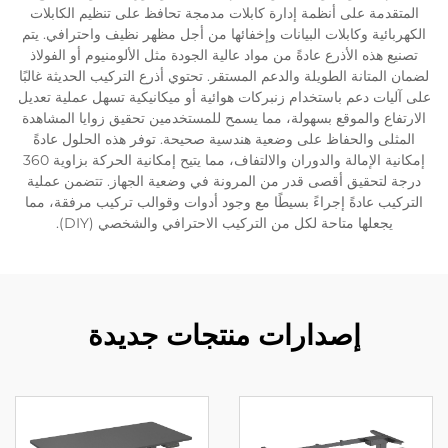
المتقدمة على أنظمة إدارة كابلات مدمجة تحافظ على تنظيم الكابلات
الكهربائية وكابلات البيانات وإخفائها من أجل مظهر نظيف واحترافي. يتم
تصنيع هذه الأذرع عادةً من مواد عالية الجودة مثل الألومنيوم أو الفولاذ
لضمان المتانة الطويلة والدعم المستقر. تحتوي أذرع التركيب الحديثة غالبًا
على آليات دعم باستخدام زنبركات هوائية أو ميكانيكية تسهل عملية تعديل
الارتفاع والموقع بسهولة، مما يسمح للمستخدمين تحقيق زوايا المشاهدة
المثلى والحفاظ على وضعية هندسية صحيحة. توفر هذه الحلول عادةً
إمكانية الإمالة والدوران والالتفاف، مما يتيح إمكانية الحركة بزاوية 360
درجة لتحقيق أقصى قدر من المرونة في وضعية الجهاز. تتضمن عملية
التركيب عادةً إجراءً بسيطًا مع وجود أدوات وقوالب تركيب مرفقة، مما
يجعلها متاحة لكل من التركيب الاحترافي والشخصي (DIY).
إصدارات منتجات جديدة