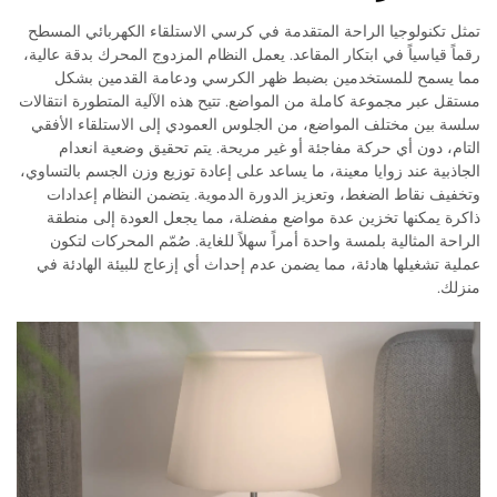
تمثل تكنولوجيا الراحة المتقدمة في كرسي الاستلقاء الكهربائي المسطح
رقماً قياسياً في ابتكار المقاعد. يعمل النظام المزدوج المحرك بدقة عالية،
مما يسمح للمستخدمين بضبط ظهر الكرسي ودعامة القدمين بشكل
مستقل عبر مجموعة كاملة من المواضع. تتيح هذه الآلية المتطورة انتقالات
سلسة بين مختلف المواضع، من الجلوس العمودي إلى الاستلقاء الأفقي
التام، دون أي حركة مفاجئة أو غير مريحة. يتم تحقيق وضعية انعدام
الجاذبية عند زوايا معينة، ما يساعد على إعادة توزيع وزن الجسم بالتساوي،
وتخفيف نقاط الضغط، وتعزيز الدورة الدموية. يتضمن النظام إعدادات
ذاكرة يمكنها تخزين عدة مواضع مفضلة، مما يجعل العودة إلى منطقة
الراحة المثالية بلمسة واحدة أمراً سهلاً للغاية. صُمّم المحركات لتكون
عملية تشغيلها هادئة، مما يضمن عدم إحداث أي إزعاج للبيئة الهادئة في
منزلك.