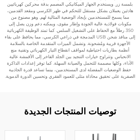
بلمسة زر. ويستخدم الجهاز الميكانيكي المصمم بدقة محركين كهربائيين
هادئين يعملان بشكل مستقل للتحكم في ظهر الكرسي ومقعد القدمين،
مما يسمح للمستخدمين بإيجاد الوضعية المثالية لهم. وهو مصنوع من
مكونات فولاذية عالية الجودة وإطار مقوى، ويمكنه دعم وزن يصل إلى
350 رطلاً مع الحفاظ على التشغيل السلس. كما تمتد الوظيفة الكهربائية
إلى منافذ شحن USB المدمجة في ذراعي الكرسي، مما يحافظ على بقاء
الأجهزة قريبة ومُشحونة. وتشمل الميزات المتقدمة الخاصة بالسلامة
أنظمة بطاريات احتياطية لمواقف انقطاع التيار الكهربائي وتقنية منع
الانحباس. وتتراوح خيارات التنجيد بين الجلد الفاخر إلى الأقمشة عالية
الأداء، وكلها مصممة للتحمل والصيانة السهلة. كما توفر إعدادات الذاكرة
حفظ الوضعيات المفضلة لدى المستخدمين، بينما تساعد قدرة الجاذبية
الصفرية على تحقيق محاذاة مثلى للعمود الفقري وتحسين الدورة الدموية.
توصيات المنتجات الجديدة