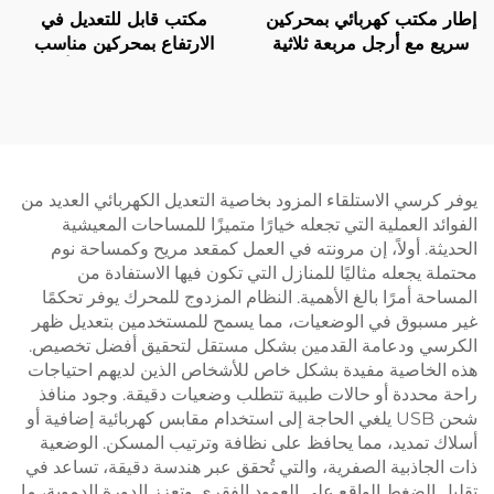
إطار مكتب كهربائي بمحركين
مكتب قابل للتعديل في
سريع مع أرجل مربعة ثلاثية
الارتفاع بمحركين مناسب
المراحل، سرعة رفع 80 مم/
للمكتب المنزلي مع أرجل
ثانية – V-MOUNTS JSD2-
مستطيلة ثلاثية المراحل – V-
MOUNTS JSD2-02-D-1P
01-Z-Q
يوفر كرسي الاستلقاء المزود بخاصية التعديل الكهربائي العديد من
الفوائد العملية التي تجعله خيارًا متميزًا للمساحات المعيشية
الحديثة. أولاً، إن مرونته في العمل كمقعد مريح وكمساحة نوم
محتملة يجعله مثاليًا للمنازل التي تكون فيها الاستفادة من
المساحة أمرًا بالغ الأهمية. النظام المزدوج للمحرك يوفر تحكمًا
غير مسبوق في الوضعيات، مما يسمح للمستخدمين بتعديل ظهر
الكرسي ودعامة القدمين بشكل مستقل لتحقيق أفضل تخصيص.
هذه الخاصية مفيدة بشكل خاص للأشخاص الذين لديهم احتياجات
راحة محددة أو حالات طبية تتطلب وضعيات دقيقة. وجود منافذ
شحن USB يلغي الحاجة إلى استخدام مقابس كهربائية إضافية أو
أسلاك تمديد، مما يحافظ على نظافة وترتيب المسكن. الوضعية
ذات الجاذبية الصفرية، والتي تُحقق عبر هندسة دقيقة، تساعد في
تقليل الضغط الواقع على العمود الفقري وتعزز الدورة الدموية، ما