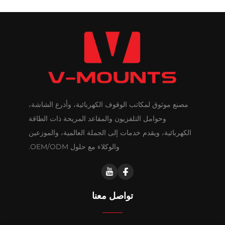
مصنع موثوق لمكاتب الوقوف الكهربائية، وأذرع الشاشة،
وحوامل التلفزيون والمقاعد المريحة ذات الطاقة
الكهربائية، ويقدم خدمات إلى الجملة العالمية، والموزعين
والوكلاء مع حلول OEM/ODM.
تواصل معنا