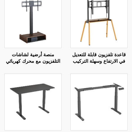
قاعدة تلفزيون قابلة للتعديل
منصة أرضية لشاشات
في الارتفاع وسهلة التركيب
التلفزيون مع محرك كهربائي
مع حامل | رفع يدوي بثلاثة
قابل للتعديل عن بعد - تركيب
تروس لشاشات بحجم 37-85
كهربائي قابل للتمديد
بوصة | V-MOUNTS VM-
لشاشات بحجم 37-65 بوصة
| V-MOUNTS VM-TC001
TC004