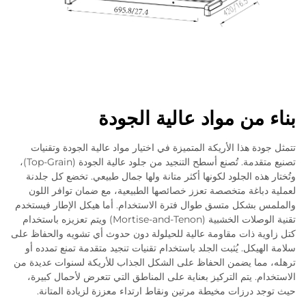
بناء من مواد عالية الجودة
تتمثل جودة هذا الأريكة المتميزة في اختيار مواد عالية الجودة وتقنيات
تصنيع متقدمة. تُصنع أسطح التنجيد من جلود عالية الجودة (Top-Grain)،
وتُختار هذه الجلود لكونها أكثر متانة ولها جمال طبيعي. تخضع كل جلدنة
لعملية دباغة متخصصة تعزز خصائصها الطبيعية، مع ضمان توافر اللون
والملمس بشكل متسق طوال فترة الاستخدام. أما هيكل الإطار فيستخدم
تقنية الوصلات الخشبية (Mortise-and-Tenon) ويتم تعزيزه باستخدام
كتل زاوية ذات مقاومة عالية للحيلولة دون حدوث أي تشويه والحفاظ على
سلامة الهيكل. يُثبت الجلد باستخدام تقنيات تنجيد متقدمة تمنع تمدده أو
ترهله، مما يضمن الحفاظ على الشكل الجذاب للأريكة لسنوات عديدة من
الاستخدام. يتم التركيز بعناية على المناطق التي تتعرض لأحمال كبيرة،
حيث توجد درزات مخيطة مرتين ونقاط ارتداء معززة لزيادة المتانة.