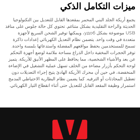
ميزات التكامل الذكي
يجمع أريكة الجلد البني المحمر بمقعدها القابل للتعديل بين التكنولوجيا
الحديثة والراحة التقليدية بشكل متناغم. تحتوي كل حالة جلوس على منافذ
USB موضوعة بشكل удоб، ويمكنها توفير الشحن السريع لأجهزة
متعددة في وقت واحد. يتضمن نظام التعديل الكهربائي إعدادات ذاكرة
تسمح للمستخدمين بحفظ مواقعهم المفضلة واستدعائها بلمسة واحدة.
توفر الحجرات المخفية داخل الذراع مساحة ملائمة لوضع أجهزة التحكم
عن بعد والأشياء الشخصية، مما يحافظ على المظهر الأنيق للأريكة. يتميز
لوحة التحكم بأزرار مضاءة من الخلف تسهل عملية التشغيل في الإضاءة
المنخفضة، في حين أن محرك الأريكة الهادئ يتيح إجراء التعديلات دون
تعطيل المحادثات أو الترفيه. كما يضمن نظام البطارية الاحتياطي المدمج
استمرار وظيفة المقعد القابل للتعديل حتى أثناء انقطاع التيار الكهربائي.