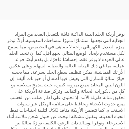
مراحل - V-MOUNTS
حرارة المحرك – V-
MOUNTS JSD2-02-D-2P
JSD2-01-Z
يوفر أريكة الجلد البنية الداكنة قابلة للتعديل العديد من المزايا
الجذابة التي تجعلها استثمارًا مميزًا لمساحتك المعيشية. أولاً، توفر
ميزة التعديل الكهربائي راحة لا تضاهى في التخصيص، مما يسمح
لكل مستخدم بإيجاد الوضع المثالي بجهدٍ أقل. كما أن تنجيد الجلد
عالي الجودة لا يوفر فقط إحساسًا فاخرًا، بل يقدم أيضًا فوائد
عملية، بما في ذلك المتانة العالية والصيانة السهلة. وعلى عكس
الأرائك القماشية، يمكن تنظيف سطح الجلد بسرعة، مما يجعله
خيارًا مثاليًا للمنازل التي يعيش فيها أطفال أو حيوانات أليفة. إن
اللون البني المحايد يتمتع بمرونة كبيرة، حيث يندمج بسلاسة مع
كلٍ من ديكورات الحداثة والتقاليد. وتركز صناعة الأريكة على
تحقيق متانة طويلة الأمد، إذ تحتوي على إطار صلب من الخشب
يمنع حدوث الانحناء ويحافظ على سلامة الهيكل عبر سنوات
الاستخدام. كما تتضمن الأريكة منافذ USB لتلبية احتياجات نمط
الحياة الحديثة، وتقليل مشكلة البحث عن حلول شحن ملائمة أثناء
الاسترخاء. وتوفر الوسائد ذات الرغوة الكثيفة توازنًا مثاليًا بين