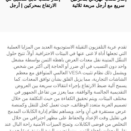
سريع مع أرجل مربعة ثلاثية
الارتفاع بمحركين | أرجل
المراحل، سرعة رفع 80 مم/
مستطيلة ثلاثية المراحل
ثانية – V-MOUNTS JSD2-
ومقلوبة | هادئ ومستقر – V-
MOUNTS JSD2-02-D
01-Z-Q
تقدم عربة التلفزيون الثقيلة الاستوديوية العديد من المزايا العملية
التي تجعلها أداة لا غنى عنها في البيئات الاحترافية. أولاً، تتيح حلول
التنقّل المتينة نقل معدات العرض باهظة الثمن بواسطة مشغل
واحد دون التسبب في أي ضرر أو الحاجة إلى أكثر من شخص.
ويشمل ذلك نظام تثبيت VESA العالمي المتوافق مع معظم
الشاشات التجارية، مما يزيل القلق بشأن توافق المعدات. كما
يسمح آلية ضبط الارتفاع بإجراء انتقالات سريعة بين العروض
التقديمية الجالسة والواقفة، مما يعزز من تفاعل الجمهور في
مختلف البيئات. ويتم تحقيق الكفاءة من حيث التكلفة من خلال
تصميم العربة متعدد الوظائف، حيث تعمل كحل للنقل وكمنصة
عرض مستقرة في آنٍ واحد. ويساهم نظام إدارة الكابلات المدمج
في تقليل وقت الإعداد والحفاظ على مظهر احترافي من خلال
التخلص من فوضى الكابلات. وتمنح الميزات الأمنية راحة البال عند
نقل المعدات باهظة الثمن، بينما تضمن البنية المتينة عمرًا خدمة