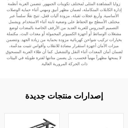
زوايا المشاهدة المثلى لمختلف تكوينات الجمهور. تتضمن العربة أنظمة
إدارة الكابلات المتكاملة، لضمان مظهر أنيق ومهني أثناء حماية الوصلات
الأساسية. وأربع عجلات ثقيلة، مزودة آليات قفل، تتيح نقلًا سلساً عبر
مختلف الأسطح مع الحفاظ على وضعية ثابتة أثناء الاستخدام. ويشمل
التصميم المدروس للعربة العديد من الأرفف الخاصة بالمعدات لوضع
مشغلات الوسائط أو أجهزة الكمبيوتر المحمولة أو معدات البث، مكتملة
بخيارات تركيب شواحن كهربائية مزودة بحماية من زيادة الجهد. وتتضمن
ميزات الأمان أجهزة استقرار مضادة للانقلاب وأقواس تثبيت مدعّمة،
لضمان أمان المعدات أثناء النقل والتشغيل. كما أن طلاء العربة المسحوق
لا يمنحها مظهراً مهنياً فحسب، بل يضمن متانتها لفترة طويلة في البيئات
ذات الحركة المرورية العالية.
إصدارات منتجات جديدة