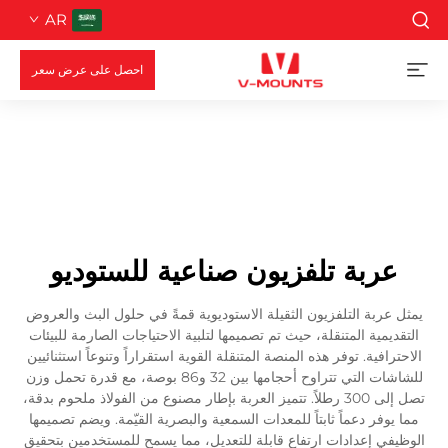
AR
احصل على عرض سعر
عربة تلفزيون صناعية للستوديو
يمثل عربة التلفزيون الثقيلة الاستوديوية قمةً في حلول البث والعروض
التقديمية المتنقلة، حيث تم تصميمها لتلبية الاحتياجات الصارمة للبيئات
الاحترافية. توفر هذه المنصة المتنقلة القوية استقراراً وتنوعاً استثنائيين
للشاشات التي تتراوح أحجامها بين 32 و86 بوصة، مع قدرة تحمل وزن
تصل إلى 300 رطلاً. تتميز العربة بإطار مصنوع من الفولاذ ملحوم بدقة،
مما يوفر دعماً ثابتاً للمعدات السمعية والبصرية القيّمة. ويضم تصميمها
الوظيفي إعدادات ارتفاع قابلة للتعديل، مما يسمح للمستخدمين بتحقيق