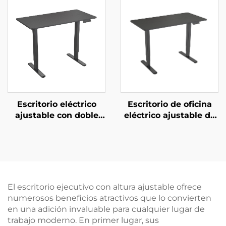
para Pantallas de 37–
y almohadillas
65” con Memoria de
antideslizantes para
Altura y Ajuste en
los pies – V-MOUNTS
Múltiples Niveles | V-
JSD2-01-D-2P
MOUNTS VM-TC002
Escritorio eléctrico
Escritorio de oficina
ajustable con doble
eléctrico ajustable de
motor y superficie
doble motor con
dividida en dos piezas
protección contra
– V-MOUNTS JSD2-02-
sobrecalentamiento
2P
del motor – V-MOUNTS
JSD2-02-D-2P
El escritorio ejecutivo con altura ajustable ofrece
numerosos beneficios atractivos que lo convierten
en una adición invaluable para cualquier lugar de
trabajo moderno. En primer lugar, sus