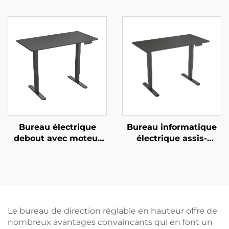
téléviseur | Montage
moteur double avec
télescopique avec
colonnes carrées en 3
télécommande pour
étages et patins
écrans de 37 à 65
antidérapants – V-
pouces avec mémoire
MOUNTS JSD2-01-D-2P
de hauteur et
ajustement multi-
niveaux | V-MOUNTS
VM-TC002
Bureau électrique
Bureau informatique
debout avec moteur
électrique assis-
double et plateau en
debout à moteur
deux parties – V-
double avec protection
MOUNTS JSD2-02-2P
contre la surchauffe
du moteur – V-
MOUNTS JSD2-02-D-2P
Le bureau de direction réglable en hauteur offre de
nombreux avantages convaincants qui en font un