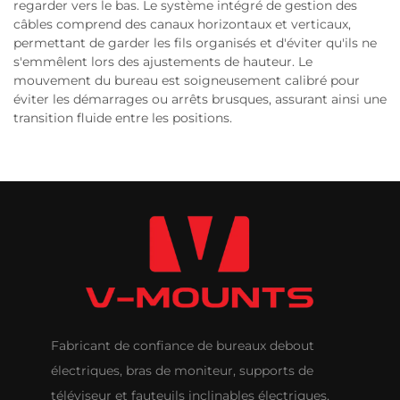
regarder vers le bas. Le système intégré de gestion des
câbles comprend des canaux horizontaux et verticaux,
permettant de garder les fils organisés et d'éviter qu'ils ne
s'emmêlent lors des ajustements de hauteur. Le
mouvement du bureau est soigneusement calibré pour
éviter les démarrages ou arrêts brusques, assurant ainsi une
transition fluide entre les positions.
Fabricant de confiance de bureaux debout
électriques, bras de moniteur, supports de
téléviseur et fauteuils inclinables électriques,