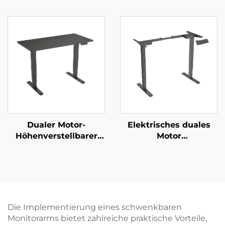
Steh-Schreibtisch mit
Fernbedienungs-
Speicherfunktion | V-
gesteuerter Teleskop-
MOUNTS JSD2-01-1P
Mount für 37–65“-
Bildschirme mit
Höhenspeicher &
Mehrstufiger
Verstellung | V-
MOUNTS VM-TC002
Dualer Motor-
Elektrisches duales
Höhenverstellbarer
Motor
Stehschreibtisch mit
höhenverstellbares
3-stufigen
Schreibtischgestell – 2-
umgekehrten
stufige rechteckige
quadratischen Säulen
Beine – V-MOUNTS
und Speicherfunktion
JSD2-02
– V-MOUNTS JSD2-01-
Die Implementierung eines schwenkbaren
D-1P
Monitorarms bietet zahlreiche praktische Vorteile,