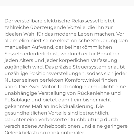
intelligenter
Beinen – V-MOUNTS
Steuerung – V-
JSD2-02-D-1P
MOUNTS JSD2-01-L1
Der verstellbare elektrische Relaxsessel bietet
zahlreiche überzeugende Vorteile, die ihn zur
idealen Wahl für das moderne Leben machen. Vor
allem eliminiert seine elektronische Steuerung den
manuellen Aufwand, der bei herkömmlichen
Sesseln erforderlich ist, wodurch er für Benutzer
jeden Alters und jeder körperlichen Verfassung
zugänglich wird. Das präzise Steuersystem erlaubt
unzählige Positionsverstellungen, sodass sich jeder
Nutzer seinen perfekten Komfortwinkel finden
kann. Die Zwei-Motor-Technologie ermöglicht eine
unabhängige Verstellung von Rückenlehne und
Fußablage und bietet damit ein bisher nicht
gekanntes Maß an Individualisierung. Die
gesundheitlichen Vorteile sind beträchtlich,
darunter eine verbesserte Durchblutung durch
verschiedene Anhebpositionen und eine geringere
Gelenkbelastung dank optimaler