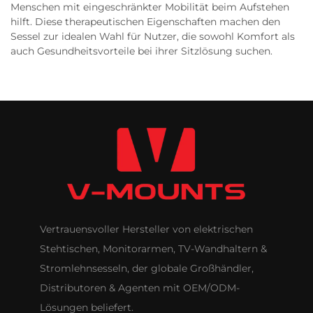
Menschen mit eingeschränkter Mobilität beim Aufstehen
hilft. Diese therapeutischen Eigenschaften machen den
Sessel zur idealen Wahl für Nutzer, die sowohl Komfort als
auch Gesundheitsvorteile bei ihrer Sitzlösung suchen.
Vertrauensvoller Hersteller von elektrischen
Stehtischen, Monitorarmen, TV-Wandhaltern &
Stromlehnsesseln, der globale Großhändler,
Distributoren & Agenten mit OEM/ODM-
Lösungen beliefert.