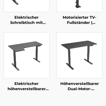
Elektrischer
Motorisierter TV-
Schreibtisch mit
Fußständer |
doppeltem Motor,
Fernbedienungs-
höhenverstellbar und
gesteuerter Teleskop-
mit Speicherfunktion |
Mount für 37–65“-
V-MOUNTS JSD2-01
Bildschirme mit
Höhenspeicher &
Mehrstufiger
Verstellung | V-
MOUNTS VM-TC002
Elektrischer
Höhenverstellbarer
höhenverstellbarer
Dual-Motor-
Schreibtisch mit
Schreibtisch für Büro
Doppelmotor, großer
& Zuhause mit 3-
Tischplatte und
stufigen rechteckigen