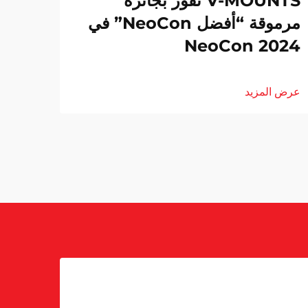
V-MOUNTS تفوز بجائزة
مرموقة “أفضل NeoCon” في
NeoCon 2024
عرض المزيد