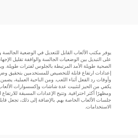
يدوي بثلاثة تروس لشاشات
بعد -
بحجم 37-85 بوصة | V-
MOUNTS VM-TC004
يوفر مكتب الألعاب القابل للتعديل في الوضعية الجالسة وال
على التبديل بين الوضعيات الجالسة والواقفة تقليل الإج
إعدادات ارتفاع قابلة للتخصيص للمستخدمين بتحقيق وضع ا
وأوقات رد الفعل أثناء اللعب. ومن الناحية العملية، يضم
يكفي من الحيز لتثبيت عدة شاشات وإكسسوارات الألعاب دو
ومظهرًا أكثر احترافية. وتتيح الإعدادات المسبقة للارتف
جلسات الألعاب الخاصة بهم. بالإضافة إلى ذلك، تجعل قاب
الاستخدامات.