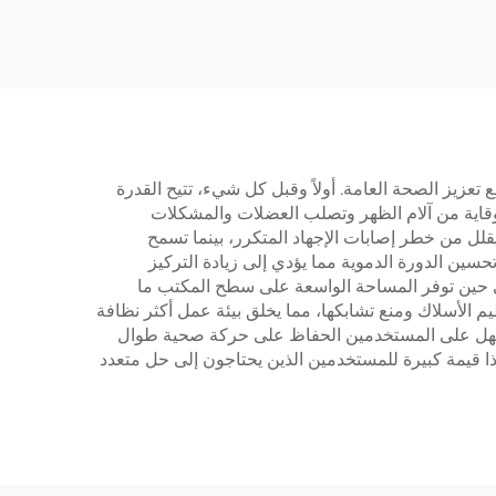
فة
المراحل ومقلوبة | هادئ
دادات ذاكرة – V-
ومستقر – V-MOUNTS
JSD2-02-D
MOU
 تعزيز الصحة العامة. أولاً وقبل كل شيء، تتيح القدرة
لوقاية من آلام الظهر وتصلب العضلات والمشكلات
 ergonomic للمكتب في تحسين وضعية الجلوس ويقلل من خطر إصابات الإجهاد المتكرر، بينما تسمح
ين الدورة الدموية مما يؤدي إلى زيادة التركيز
 في حين توفر المساحة الواسعة على سطح المكتب ما
 الأسلاك ومنع تشابكها، مما يخلق بيئة عمل أكثر نظافة
من السهل على المستخدمين الحفاظ على حركة صحية طوال
ذا قيمة كبيرة للمستخدمين الذين يحتاجون إلى حل متعدد