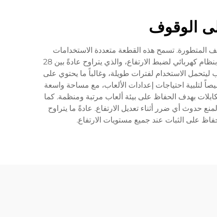
لى الوقوف
ائف المتطورة. تسمح هذه القطعة متعددة الاستخدامات
للاعبين بالتحول بسلاسة بين وضعيات الجلوس والوقوف، مما يعزز من وضعية الجسم ويزيد من الأداء أثناء اللعب. يتميز المكتب بنظام كهربائي لضبط الارتفاع، والذي يتراوح عادةً بين 28
تب ليتحمل الاستخدام لفترات طويلة، وغالباً ما يحتوي على
ً لتلبية احتياجات إعدادات الألعاب، مع مساحة واسعة
أنظمة مدمجة لإدارة الكابلات بهدف الحفاظ على بيئة ألعاب مرتبة ومنظمة. كما
ضافة إلى تقنية مضادة للتصادم لمنع حدوث أي ضرر أثناء تعديل الارتفاع. عادةً ما يتراوح