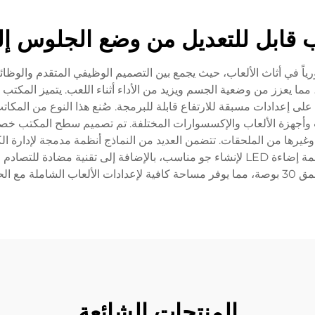
 قابل للتعديل من وضع الجلوس إ
رياً في أثاث الألعاب، حيث يجمع بين التصميم الوظيفي المتقدم والوظ
توي على إعدادات مسبقة للارتفاع قابلة للبرمجة. صُنع هذا النوع من المكا
أجهزة الألعاب والإكسسوارات المختلفة. تم تصميم سطح المكتب خصيصا
م أماكن للأجهزة ولوحات التحكم والفئران (Mouse) وغيرها من الملحقات. تتضمن العديد من النماذج 
تشمل المزايا المتقدمة منافذ USB لشحن الأجهزة وأنظمة إضاءة LED لإنشاء جو مناسب، بالإ
المنتجات الشائعة