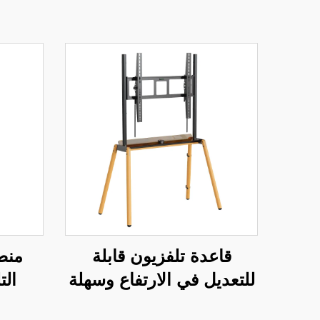
قاعدة تلفزيون قابلة
منص
للتعديل في الارتفاع وسهلة
ال
التركيب مع حامل | رفع
كهربا