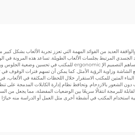
 تركيب كهربائي قابل
ثلاث مراحل ووظي
للتمديد لشاشات بحجم 37-
إع
65 بوصة | V-MOUNTS
NTS JSD2-01-D-
1P
VM-TC001
واقفة العديد من الفوائد المهمة التي تعزز تجربة الألعاب بشكل كبير مع
هاد الجسدي المرتبط بجلسات الألعاب الطويلة. تساعد هذه المرونة في ا
الصحية طويلة الأمد المرتبطة بالجلوس لفترات طويلة. ويساهم التصميم الإ
لشاشة وزاوية الرؤية الأمثل. كما يمكن أن تسهم فترات الوقوف في تحس
ن البناء المتين للمكتب الاستقرار خلال اللحظات المكثفة في الألعاب،
ن الشعور بالازدحام. وتحافظ نظام إدارة الكابلات المدمجة على تنظيم
اع القابلة للبرمجة انتقالًا سريعًا بين الوضعيات المفضلة، مما يجعل 
لية استخدام المكتب في أنشطة أخرى مثل العمل أو الدراسة منه خيارًا 