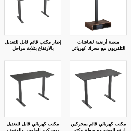
منصة أرضية لشاشات
إطار مكتب قائم قابل للتعديل
التلفزيون مع محرك كهربائي
بالارتفاع بثلاث مراحل
قابل للتعديل عن بعد - تركيب
وبمحركين مع أعمدة مربعة
كهربائي قابل للتمديد
معكوسة – V-MOUNTS
لشاشات بحجم 37-65 بوصة
JSD2-01-D
| V-MOUNTS VM-TC001
مكتب كهربائي قائم بمحركين
مكتب كهربائي قابل للتعديل
لرفع الوضع مع سطح مكتبي
بمحركين للجلوس والوقوف