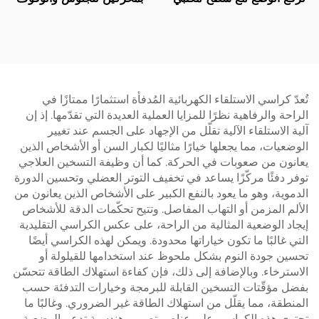
مكون من قطعتين – V-
مع حماية من ارتفاع درجة
MOUNTS JSD2-02-2P
حرارة المحرك – V-
MOUNTS JSD2-02-D-2P
تُعدّ كراسي الاستلقاء الكهربائية المُدفأة استثمارًا ممتازًا في
الراحة والرفاهية نظرًا للمزايا العملية العديدة التي تقدّمها. إذ إن
آلية الاستلقاء الآلية تقلّل من الإجهاد على الجسم عند تغيير
الوضعيات، مما يجعلها خيارًا مثاليًا لكبار السن أو الأشخاص الذين
يعانون من صعوبات في الحركة. كما أن وظيفة التسخين العلاجي
توفر دفئًا مركّزًا يساعد في تخفيف التوتر العضلي وتحسين الدورة
الدموية، وهو ما يعود بالنفع الكبير على الأشخاص الذين يعانون من
الألم المزمن أو التهاب المفاصل. وتتيح تحكّمات الدقة للأشخاص
إيجاد الوضعية المثالية من الراحة، على عكس الكراسي التقليدية
التي غالبًا ما تكون خياراتها محدودة. ويمكن لهذه الكراسي أيضًا
تحسين جودة النوم بشكل ملحوظ عند استخدامها للقيلولة أو
الاسترخاء. وبالإضافة إلى ذلك، فإن كفاءة استهلاك الطاقة تتحسّن
بفضل مؤقّتات التسخين القابلة للبرمجة وخيارات التدفئة حسب
المنطقة، مما يقلّل من استهلاك الطاقة غير الضروري. وغالبًا ما
تحتوي هذه الكراسي على عناصر تصميم هندسية تدعم الوضعية