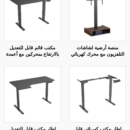
منصة أرضية لشاشات
مكتب قائم قابل للتعديل
التلفزيون مع محرك كهربائي
بالارتفاع بمحركين مع أعمدة
قابل للتعديل عن بعد - تركيب
مربعة معكوسة من ثلاث
كهربائي قابل للتمديد
مراحل ووظيفة إعدادات
لشاشات بحجم 37-65 بوصة
ذاكرة – V-MOUNTS
JSD2-01-D-1P
| V-MOUNTS VM-TC001
إطار مكتب كهربائي قابل
إطار مكتب قابل للتعديل