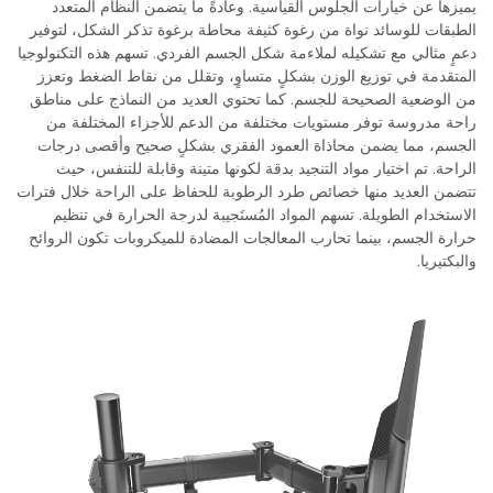
يميزها عن خيارات الجلوس القياسية. وعادةً ما يتضمن النظام المتعدد
الطبقات للوسائد نواة من رغوة كثيفة محاطة برغوة تذكر الشكل، لتوفير
دعمٍ مثالي مع تشكيله لملاءمة شكل الجسم الفردي. تسهم هذه التكنولوجيا
المتقدمة في توزيع الوزن بشكلٍ متساوٍ، وتقلل من نقاط الضغط وتعزز
من الوضعية الصحيحة للجسم. كما تحتوي العديد من النماذج على مناطق
راحة مدروسة توفر مستويات مختلفة من الدعم للأجزاء المختلفة من
الجسم، مما يضمن محاذاة العمود الفقري بشكلٍ صحيح وأقصى درجات
الراحة. تم اختيار مواد التنجيد بدقة لكونها متينة وقابلة للتنفس، حيث
تتضمن العديد منها خصائص طرد الرطوبة للحفاظ على الراحة خلال فترات
الاستخدام الطويلة. تسهم المواد المُستَجيبة لدرجة الحرارة في تنظيم
حرارة الجسم، بينما تحارب المعالجات المضادة للميكروبات تكون الروائح
والبكتيريا.