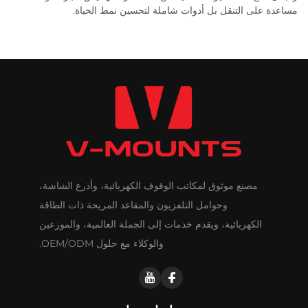
مساعدة على التنقل بل أدوات شاملة لتحسين نمط الحياة.
مصنع موثوق لمكاتب الوقوف الكهربائية، وأذرع الشاشة،
وحوامل التلفزيون والمقاعد المريحة ذات الطاقة
الكهربائية، ويقدم خدمات إلى الجملة العالمية، والموزعين
والوكلاء مع حلول OEM/ODM.