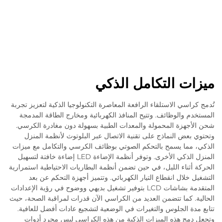
ميزات التكامل الذكي
تُدمج كراسي الاستلقاء الرافعة المعاصرة التكنولوجيا الذكية لتعزيز تجربة
المستخدم والوظائف. وتتيح المنافذ الكهربائية ومخارج الطاقة المدمجة
شحن الأجهزة المحمولة والمعدات الطبية بسهولة دون مغادرة الكرسي.
وتحتوي بعض النماذج على تقنية الاتصال عبر البلوتوث لأنظمة المنزل
الذكي، مما يسمح بالتحكم الصوتي بوظائف الكرسي والتكامل مع ميزات
المنزل الذكي الأخرى. وتوفر أنظمة الإضاءة LED إضاءة خافتة لتسهيل
الحركة أثناء الليل، في حين تضمن أنظمة البطاريات الاحتياطية استمرارية
التشغيل خلال انقطاع التيار الكهربائي. وتتميز أجهزة التحكم عن بعد
المتقدمة بشاشات LCD بتوفير تشغيل بديهي ووضوح في رؤية الإعدادات
الحالية. كما تتضمن العديد من الكراسي الآن قدرات لمراقبة الصحة، حيث
تتابع مدة الجلوس والتغيرات في الوضعية لتشجيع عادات أفضل للعافية.
وتجعل دمج هذه الميزات الذكية من هذه الكراسي ليس مجرد أدوات