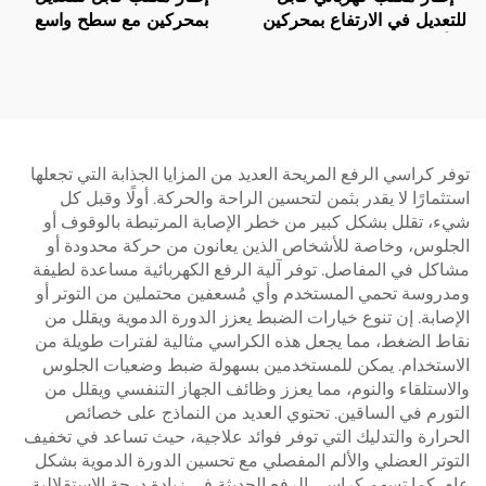
للتعديل في الارتفاع بمحركين
بمحركين مع سطح واسع
– أرجل مستطيلة مرتبتين –
وحماية حرارية – V-
MOUNTS JSD2-02-L1
V-MOUNTS JSD2-02
توفر كراسي الرفع المريحة العديد من المزايا الجذابة التي تجعلها
استثمارًا لا يقدر بثمن لتحسين الراحة والحركة. أولًا وقبل كل
شيء، تقلل بشكل كبير من خطر الإصابة المرتبطة بالوقوف أو
الجلوس، وخاصة للأشخاص الذين يعانون من حركة محدودة أو
مشاكل في المفاصل. توفر آلية الرفع الكهربائية مساعدة لطيفة
ومدروسة تحمي المستخدم وأي مُسعفين محتملين من التوتر أو
الإصابة. إن تنوع خيارات الضبط يعزز الدورة الدموية ويقلل من
نقاط الضغط، مما يجعل هذه الكراسي مثالية لفترات طويلة من
الاستخدام. يمكن للمستخدمين بسهولة ضبط وضعيات الجلوس
والاستلقاء والنوم، مما يعزز وظائف الجهاز التنفسي ويقلل من
التورم في الساقين. تحتوي العديد من النماذج على خصائص
الحرارة والتدليك التي توفر فوائد علاجية، حيث تساعد في تخفيف
التوتر العضلي والألم المفصلي مع تحسين الدورة الدموية بشكل
عام. كما تسهم كراسي الرفع الحديثة في زيادة درجة الاستقلالية،