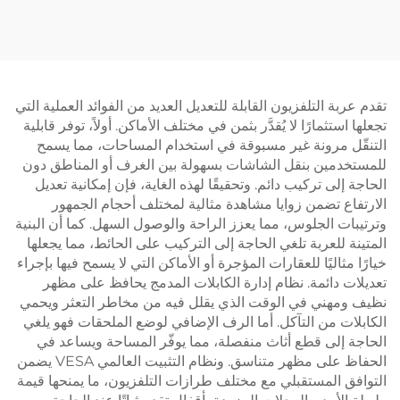
ووسادات تثبيت غير قابلة
L1
للانزلاق - V-MOUNTS
JSD2-01-D-2P
تقدم عربة التلفزيون القابلة للتعديل العديد من الفوائد العملية التي
تجعلها استثمارًا لا يُقدَّر بثمن في مختلف الأماكن. أولاً، توفر قابلية
التنقّل مرونة غير مسبوقة في استخدام المساحات، مما يسمح
للمستخدمين بنقل الشاشات بسهولة بين الغرف أو المناطق دون
الحاجة إلى تركيب دائم. وتحقيقًا لهذه الغاية، فإن إمكانية تعديل
الارتفاع تضمن زوايا مشاهدة مثالية لمختلف أحجام الجمهور
وترتيبات الجلوس، مما يعزز الراحة والوصول السهل. كما أن البنية
المتينة للعربة تلغي الحاجة إلى التركيب على الحائط، مما يجعلها
خيارًا مثاليًا للعقارات المؤجرة أو الأماكن التي لا يسمح فيها بإجراء
تعديلات دائمة. نظام إدارة الكابلات المدمج يحافظ على مظهر
نظيف ومهني في الوقت الذي يقلل فيه من مخاطر التعثر ويحمي
الكابلات من التآكل. أما الرف الإضافي لوضع الملحقات فهو يلغي
الحاجة إلى قطع أثاث منفصلة، مما يوفّر المساحة ويساعد في
الحفاظ على مظهر متناسق. ونظام التثبيت العالمي VESA يضمن
التوافق المستقبلي مع مختلف طرازات التلفزيون، ما يمنحها قيمة