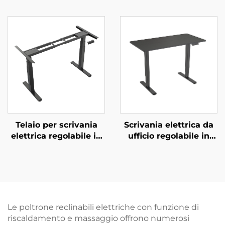
a Doppio Motore con
Altezza Regolabile con
Controllo a Memoria |
Piano Esteso e
V-MOUNTS JSD2-01-1P
Controllore
Intelligente – V-
MOUNTS JSD2-01-L1
Telaio per scrivania
Scrivania elettrica da
elettrica regolabile in
ufficio regolabile in
altezza con due motori
altezza con doppio
e gambe quadrate a
motore e protezione
tre stadi – V-MOUNTS
dal surriscaldamento
JSD2-01-Z
del motore – V-
MOUNTS JSD2-02-D-2P
Le poltrone reclinabili elettriche con funzione di
riscaldamento e massaggio offrono numerosi