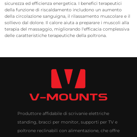
sicurezza ed efficienza energetica. I benefici terapeutici
della funzione di riscaldamento includono un aumento
della circolazione sanguigna, il rilassamento muscolare e il
sollievo dal dolore. Il calore aiuta a preparare i muscoli alla
terapia del massaggio, migliorando l'efficacia complessiva
delle caratteristiche terapeutiche della poltrona.
Produttore affidabile di scrivanie elettriche
standing, bracci per monitor, supporti per TV e
poltrone reclinabili con alimentazione, che offre