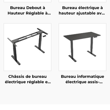
Bureau Debout à
Bureau électrique à
Hauteur Réglable à
hauteur ajustable avec
Double Moteur avec
deux moteurs, grand
Contrôle Mémoire | V-
plateau et contrôleur
MOUNTS JSD2-01-1P
intelligent – V-
MOUNTS JSD2-01-L1
Châssis de bureau
Bureau informatique
électrique réglable en
électrique assis-
hauteur à moteur
debout à moteur
double avec pattes
double avec protection
carrées en 3 étages –
contre la surchauffe
V-MOUNTS JSD2-01-Z
du moteur – V-
MOUNTS JSD2-02-D-2P