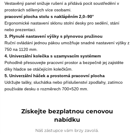
Vestavěný panel snižuje rušení a přidává pocit soustředění v
prostorách sdílených více osobami.
pracovní plocha stolu s naklápěním 2,0–90°
Ergonomické nastavení sklonu stolní desky pro sedění, stání
nebo prezentaci.
3. Plynulé nastavení výšky s plynovou pružinou
Ruční ovládání jednou pákou umožňuje snadné nastavení výšky z
750 na 1120 mm.
4. Univerzální kolečka s uzamyvacím systémem
Pohodlně přesouvejte pracovní prostor a bezpečně jej zajistěte
díky hladce se otáčejícím kolečkům.
5. Univerzální háček a prostorná pracovní plocha
Udržujte tašky, sluchátka nebo příslušenství zpodlahy, zatímco
používáte desku o rozměrech 700×520 mm.
Získejte bezplatnou cenovou
nabídku
Náš zástupce vám brzy zavolá.