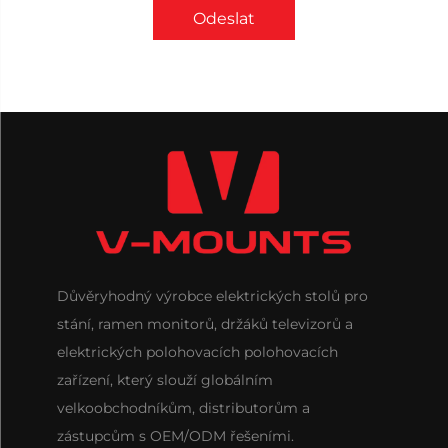
Odeslat
Důvěryhodný výrobce elektrických stolů pro
stání, ramen monitorů, držáků televizorů a
elektrických polohovacích polohovacích
zařízení, který slouží globálním
velkoobchodníkům, distributorům a
zástupcům s OEM/ODM řešeními.