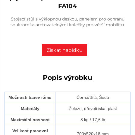
FA104
Stojací stůl s výklopnou deskou, panelem pro ochranu
soukromí a aretovatelnými kolečky pro větší mobilitu.
Získat nabídku
Popis výrobku
Možnosti barev rámu
Černá/Bílá, Šedá
Materiály
Železo, dřevotříska, plast
Maximální nosnost
8 kg / 17,6 lb
Velikost pracovní
700x520x18 mm