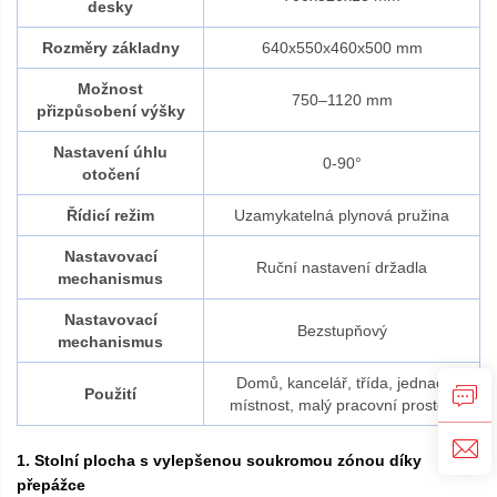
desky
Rozměry základny
640x550x460x500 mm
Možnost
750–1120 mm
přizpůsobení výšky
Nastavení úhlu
0-90°
otočení
Řídicí režim
Uzamykatelná plynová pružina
Nastavovací
Ruční nastavení držadla
mechanismus
Nastavovací
Bezstupňový
mechanismus
Domů, kancelář, třída, jednací
Použití
místnost, malý pracovní prostor.
1. Stolní plocha s vylepšenou soukromou zónou díky
přepážce