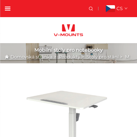
CS
Mobilní stoly pro notebooky
Domovská stránka
>
Produkty
>
Stoly pro stání
>
Mobilní stoly pro notebooky