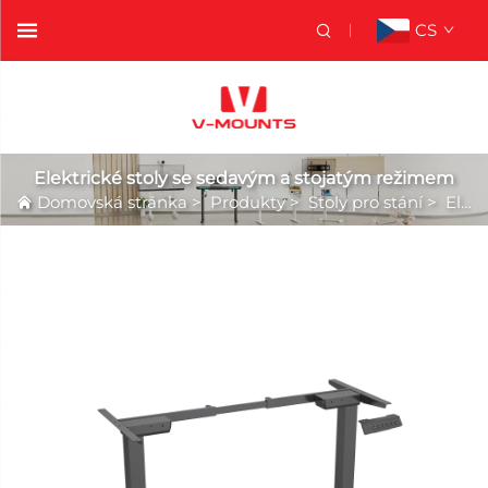
CS
Elektrické stoly se sedavým a stojatým režimem
Domovská stránka
>
Produkty
>
Stoly pro stání
>
Elektrické stoly se sedavým a stojatým režimem