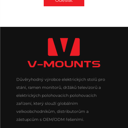
Odeslat
Důvěryhodný výrobce elektrických stolů pro
stání, ramen monitorů, držáků televizorů a
elektrických polohovacích polohovacích
zařízení, který slouží globálním
velkoobchodníkům, distributorům a
zástupcům s OEM/ODM řešeními.