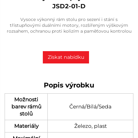
JSD2-01-D
Vysoce výkonný rám stolu pro sezení i stání s
třístupňovými duálními motory, rozšířeným výškovým
rozsahem, ochranou proti kolizím a paměťovou kontrolou
Získat nabídku
Popis výrobku
Možnosti
barev rámů
Černá/Bílá/Seda
stolů
Materiály
Železo, plast