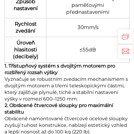
Způsob
paměťovými
nastavení
přednastaveními
Rychlost
30mm/s
zvedání
Úroveň
hlasitosti
≤55dB
(decibely)
1. Třístupňový systém s dvojitým motorem pro
rozšířený rozsah výšky
Vyznačuje se robustním zvedacím mechanismem s
dvojitým motorem a třemi teleskopickými částmi,
který zajišťuje plynulé, tiché a stabilní nastavení
výšky v rozmezí 600–1250 mm.
2. Obrácené čtvercové sloupky pro maximální
stabilitu
Obráceně namontované čtvercové ocelové sloupky
zvyšují tuhost konstrukce, nabízejí estetický vzhled
a lepší nosnost až do 100 kg (220 lb).