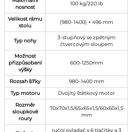
Maximální
100 kg/220 lb
nosnost
Velikost rámu
(980–1400) × 496 mm
stolu
3‑stupňový se zpětným
Typ nohy
čtvercovým sloupem
Možnost
přizpůsobení
600-1250mm
výšky
Rozsah šířky
980–1400 mm
Typ motoru
Dvojitý štětkový motor
Rozměr
70x70x1,5/65x65x1,5/60x60x1,5
sloupkové
mm
roury
ruční ovladač s 6 tlačítky a 3