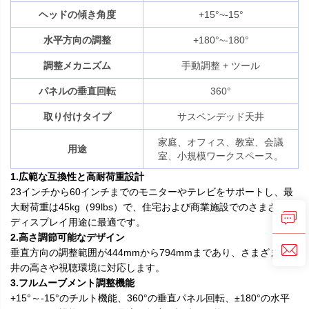
ヘッドの傾き角度
+15°~-15°
水平方向の調整
+180°~-180°
調整メカニズム
手動調整 + ツール
パネルの垂直回転
360°
取り付けタイプ
サスペンデッド天井
家庭、オフィス、教室、会議
用途
室、小規模ワークスペース。
1.広範な互換性と高耐荷重設計
23インチから60インチまでのモニターやテレビをサポートし、最
大耐荷重は45kg（99lbs）で、住宅および商業施設でのさまざまな
ディスプレイ用途に最適です。
2.高さ調節可能なデザイン
垂直方向の調整範囲が444mmから794mmまであり、さまざまな天
井の高さや視聴環境に対応します。
3.フルムーブメント調整機能
+15°～-15°のチルト機能、360°の垂直パネル回転、±180°の水平