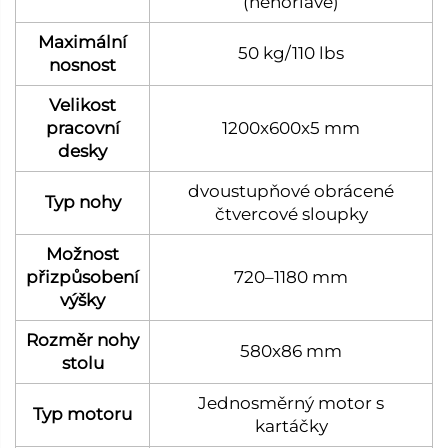
(nehořlavé)
Maximální
50 kg/110 lbs
nosnost
Velikost
pracovní
1200x600x5 mm
desky
dvoustupňové obrácené
Typ nohy
čtvercové sloupky
Možnost
přizpůsobení
720–1180 mm
výšky
Rozměr nohy
580x86 mm
stolu
Jednosměrný motor s
Typ motoru
kartáčky