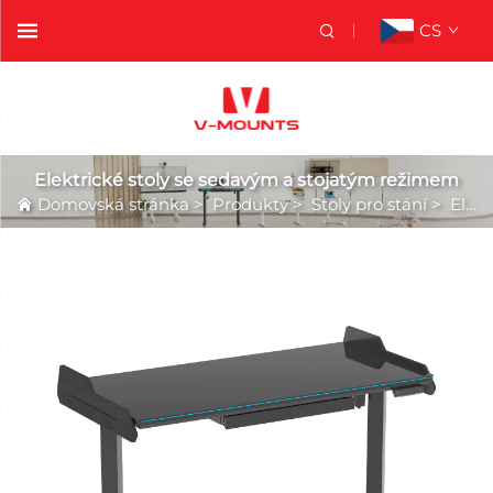
CS
Elektrické stoly se sedavým a stojatým režimem
Domovská stránka
>
Produkty
>
Stoly pro stání
>
Elektrické stoly se sedavým a stojatým režimem