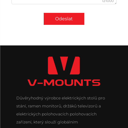
0/1000
Odeslat
Důvěryhodný výrobce elektrických stolů pro
stání, ramen monitorů, držáků televizorů a
elektrických polohovacích polohovacích
zařízení, který slouží globálním