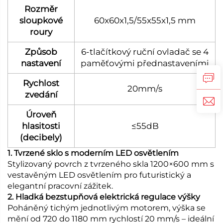
Rozměr
sloupkové
60x60x1,5/55x55x1,5 mm
roury
Způsob
6-tlačítkový ruční ovladač se 4
nastavení
paměťovými přednastaveními
Rychlost
20mm/s
zvedání
Úroveň
hlasitosti
≤55dB
(decibely)
1. Tvrzené sklo s moderním LED osvětlením
Stylizovaný povrch z tvrzeného skla 1200×600 mm s
vestavěným LED osvětlením pro futuristický a
elegantní pracovní zážitek.
2. Hladká bezstupňová elektrická regulace výšky
Poháněný tichým jednotlivým motorem, výška se
mění od 720 do 1180 mm rychlostí 20 mm/s – ideální