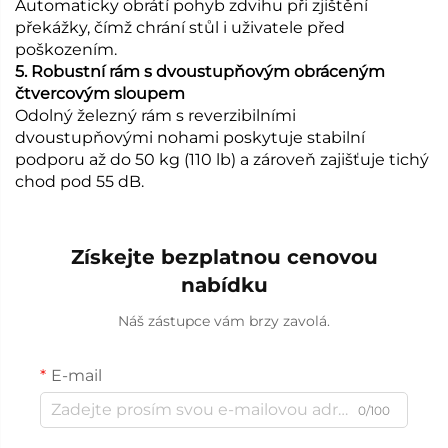
Automaticky obrátí pohyb zdvihu při zjištění
překážky, čímž chrání stůl i uživatele před
poškozením.
5. Robustní rám s dvoustupňovým obráceným
čtvercovým sloupem
Odolný železný rám s reverzibilními
dvoustupňovými nohami poskytuje stabilní
podporu až do 50 kg (110 lb) a zároveň zajišťuje tichý
chod pod 55 dB.
Získejte bezplatnou cenovou
nabídku
Náš zástupce vám brzy zavolá.
E-mail
0/100