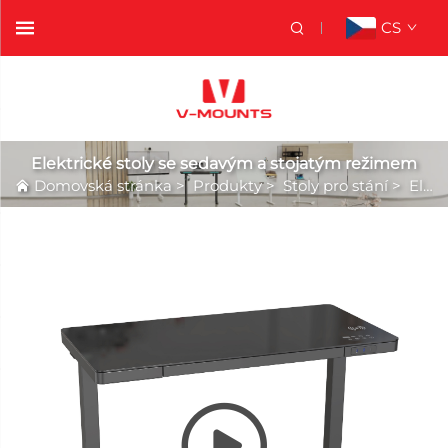
CS
Elektrické stoly se sedavým a stojatým režimem
Domovská stránka
>
Produkty
>
Stoly pro stání
>
Elektrické stoly se sedavým a stojatým režimem