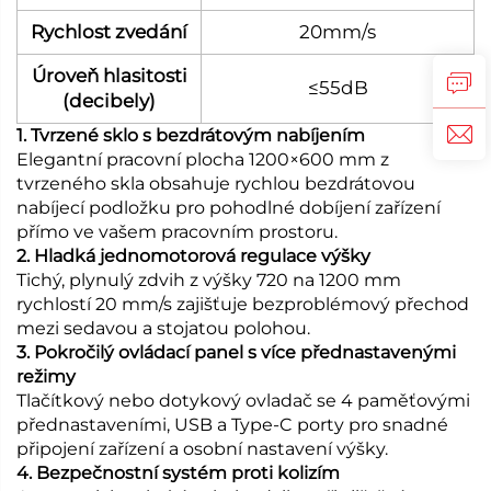
Rychlost zvedání
20mm/s
Úroveň hlasitosti
≤55dB
(decibely)
1. Tvrzené sklo s bezdrátovým nabíjením
Elegantní pracovní plocha 1200×600 mm z
tvrzeného skla obsahuje rychlou bezdrátovou
nabíjecí podložku pro pohodlné dobíjení zařízení
přímo ve vašem pracovním prostoru.
2. Hladká jednomotorová regulace výšky
Tichý, plynulý zdvih z výšky 720 na 1200 mm
rychlostí 20 mm/s zajišťuje bezproblémový přechod
mezi sedavou a stojatou polohou.
3. Pokročilý ovládací panel s více přednastavenými
režimy
Tlačítkový nebo dotykový ovladač se 4 paměťovými
přednastaveními, USB a Type-C porty pro snadné
připojení zařízení a osobní nastavení výšky.
4. Bezpečnostní systém proti kolizím