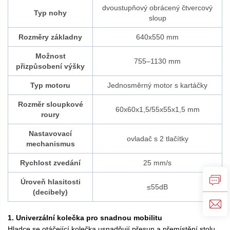
dvoustupňový obrácený čtvercový
Typ nohy
sloup
Rozměry základny
640x550 mm
Možnost
755–1130 mm
přizpůsobení výšky
Typ motoru
Jednosměrný motor s kartáčky
Rozměr sloupkové
60x60x1,5/55x55x1,5 mm
roury
Nastavovací
ovladač s 2 tlačítky
mechanismus
Rychlost zvedání
25 mm/s
Úroveň hlasitosti
≤55dB
(decibely)
1. Univerzální kolečka pro snadnou mobilitu
Hladce se otáčející kolečka usnadňují přesun a přemístění stolu