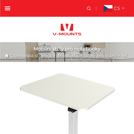
CS
Mobilní stoly pro notebooky
Domovská stránka
>
Produkty
>
Stoly pro stání
>
Mobilní stoly pro notebooky