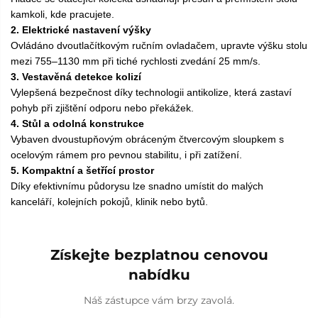
kamkoli, kde pracujete.
2. Elektrické nastavení výšky
Ovládáno dvoutlačítkovým ručním ovladačem, upravte výšku stolu
mezi 755–1130 mm při tiché rychlosti zvedání 25 mm/s.
3. Vestavěná detekce kolizí
Vylepšená bezpečnost díky technologii antikolize, která zastaví
pohyb při zjištění odporu nebo překážek.
4. Stůl a odolná konstrukce
Vybaven dvoustupňovým obráceným čtvercovým sloupkem s
ocelovým rámem pro pevnou stabilitu, i při zatížení.
5. Kompaktní a šetřící prostor
Díky efektivnímu půdorysu lze snadno umístit do malých
kanceláří, kolejních pokojů, klinik nebo bytů.
Získejte bezplatnou cenovou
nabídku
Náš zástupce vám brzy zavolá.