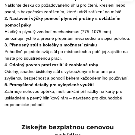
Nakloňte desku do požadovaného úhlu pro čtení, kreslení nebo
psaní, s bezpečným zarážením, které udrží zařízení na místě.
2. Nastavení výšky pomocí plynové pružiny s ovládáním
pomocí páky
Hladký a plynulý zvedací mechanismus (775–1075 mm)
umožňuje rychlé a přesné přepínání mezi sedící a stojící polohou.
3. Přenosný stůl s kolečky s možností zámku
Pohodlně pojedete svůj stůl po místnostech a poté jej zajistíte na
místě pro soustředěnou práci.
4. Odolný povrch proti rozlití & zaoblené rohy
Odolný, snadno čistitelný stůl s vykrouženými hranami pro
zvýšenou bezpečnost a pohodlí během každodenního používání.
5. Promyšlené detaily pro vylepšené využití
Zahrnuje nohovou opěrku, multifunkční přihrádky na karty pro
uskladnění a pevný hliníkový rám – navrženo pro dlouhodobé
ergonomické pohodlí.
Získejte bezplatnou cenovou