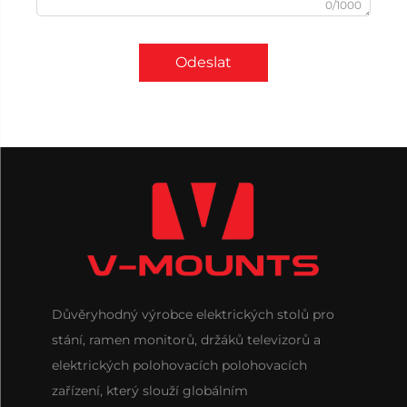
0/1000
Odeslat
Důvěryhodný výrobce elektrických stolů pro
stání, ramen monitorů, držáků televizorů a
elektrických polohovacích polohovacích
zařízení, který slouží globálním