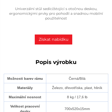
Univerzální stůl sedící/stojící s otočnou deskou,
ergonomickými prvky pro pohodlí a snadnou mobilní
použitelnost
Získat nabídku
Popis výrobku
Možnosti barev rámu
Černá/Bílá
Materiály
Železo, dřevotříska, plast, hliník
Maximální nosnost
8 kg / 17,6 lb
Velikost pracovní
700x520x15mm
desky