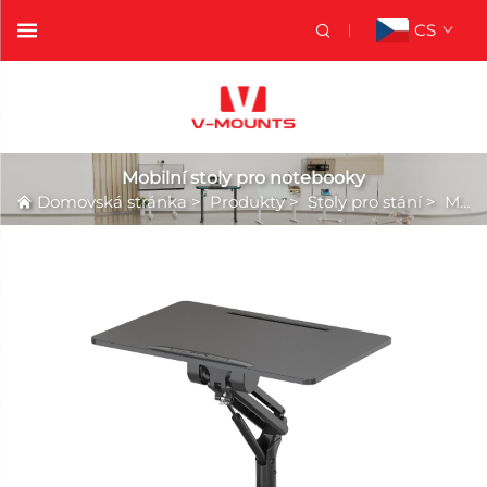
CS
Mobilní stoly pro notebooky
Domovská stránka
>
Produkty
>
Stoly pro stání
>
Mobilní stoly pro notebooky