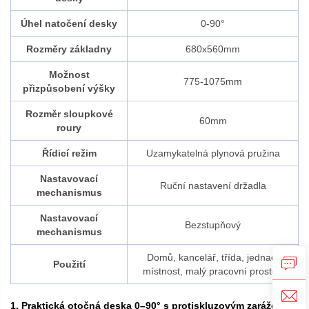
Úhel natočení desky
0-90°
Rozměry základny
680x560mm
Možnost
775-1075mm
přizpůsobení výšky
Rozměr sloupkové
60mm
roury
Řídicí režim
Uzamykatelná plynová pružina
Nastavovací
Ruční nastavení držadla
mechanismus
Nastavovací
Bezstupňový
mechanismus
Domů, kancelář, třída, jednací
Použití
místnost, malý pracovní prostor.
1. Praktická otočná deska 0–90° s protiskluzovým zarážením