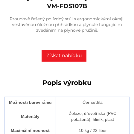
VM-FDS107B
Proudově řešený pojízdný stůl s ergonomickými okraji,
vestavěnou úložnou přihrádkou a plynule fungujícím
zvedáním na plynové pružině.
Získat nabídku
Popis výrobku
Možnosti barev rámu
Černá/Bílá
Železo, dřevotříska (PVC
Materiály
potažená), hliník, plast
Maximální nosnost
10 kg / 22 liber