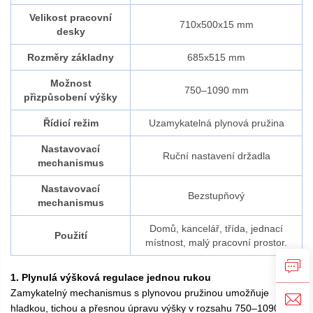
Velikost pracovní
710x500x15 mm
desky
Rozměry základny
685x515 mm
Možnost
750–1090 mm
přizpůsobení výšky
Řídicí režim
Uzamykatelná plynová pružina
Nastavovací
Ruční nastavení držadla
mechanismus
Nastavovací
Bezstupňový
mechanismus
Domů, kancelář, třída, jednací
Použití
místnost, malý pracovní prostor.
1. Plynulá výšková regulace jednou rukou
Zamykatelný mechanismus s plynovou pružinou umožňuje
hladkou, tichou a přesnou úpravu výšky v rozsahu 750–1090 mm