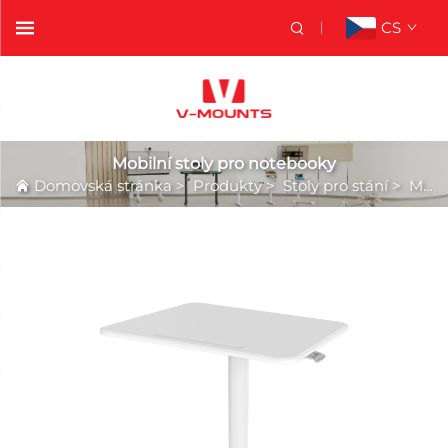
CS
Mobilní stoly pro notebooky
Domovská stránka
>
Produkty
>
Stoly pro stání
>
Mobilní stoly pro notebooky