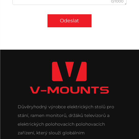
0/1000
Odeslat
Důvěryhodný výrobce elektrických stolů pro
stání, ramen monitorů, držáků televizorů a
elektrických polohovacích polohovacích
zařízení, který slouží globálním