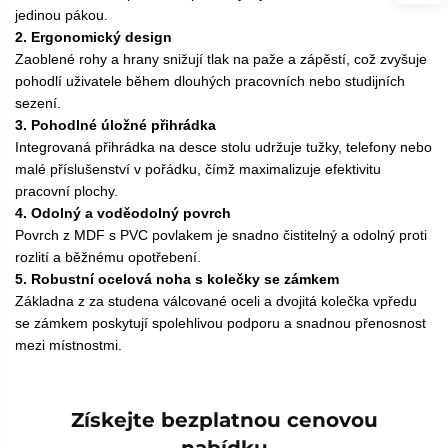
jedinou pákou.
2. Ergonomický design
Zaoblené rohy a hrany snižují tlak na paže a zápěstí, což zvyšuje
pohodlí uživatele během dlouhých pracovních nebo studijních
sezení.
3. Pohodlné úložné přihrádka
Integrovaná přihrádka na desce stolu udržuje tužky, telefony nebo
malé příslušenství v pořádku, čímž maximalizuje efektivitu
pracovní plochy.
4. Odolný a voděodolný povrch
Povrch z MDF s PVC povlakem je snadno čistitelný a odolný proti
rozlití a běžnému opotřebení.
5. Robustní ocelová noha s kolečky se zámkem
Základna z za studena válcované oceli a dvojitá kolečka vpředu
se zámkem poskytují spolehlivou podporu a snadnou přenosnost
mezi místnostmi.
Získejte bezplatnou cenovou
nabídku