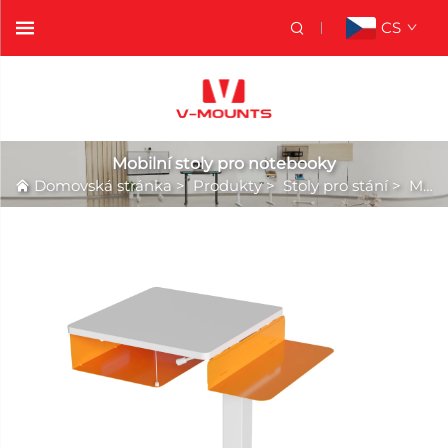
CS
Mobilní stoly pro notebooky
Domovská stránka
>
Produkty
>
Stoly pro stání
>
Mobilní stoly pro notebooky