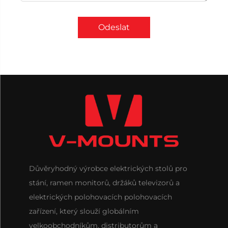
Odeslat
Důvěryhodný výrobce elektrických stolů pro
stání, ramen monitorů, držáků televizorů a
elektrických polohovacích polohovacích
zařízení, který slouží globálním
velkoobchodníkům, distributorům a