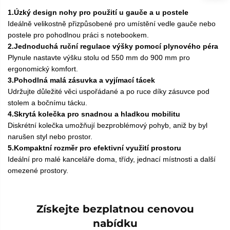
1.Úzký design nohy pro použití u gauče a u postele
Ideálně velikostně přizpůsobené pro umístění vedle gauče nebo
postele pro pohodlnou práci s notebookem.
2.Jednoduchá ruční regulace výšky pomocí plynového péra
Plynule nastavte výšku stolu od 550 mm do 900 mm pro
ergonomický komfort.
3.Pohodlná malá zásuvka a vyjímací tácek
Udržujte důležité věci uspořádané a po ruce díky zásuvce pod
stolem a bočnímu tácku.
4.Skrytá kolečka pro snadnou a hladkou mobilitu
Diskrétní kolečka umožňují bezproblémový pohyb, aniž by byl
narušen styl nebo prostor.
5.Kompaktní rozměr pro efektivní využití prostoru
Ideální pro malé kanceláře doma, třídy, jednací místnosti a další
omezené prostory.
Získejte bezplatnou cenovou
nabídku