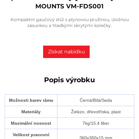
MOUNTS VM-FDS001
Kompaktní gaučový stůl s plynovou pružinou, úložnou
zásuvkou a hladkými skrytými kolečky.
Získat nabídku
Popis výrobku
Možnosti barev rámu
Černá/Bílá/Seda
Materiály
Železo, dřevotříska, plast
Maximální nosnost
7kg/15,4 liber
Velikost pracovní
360x360x15 mm