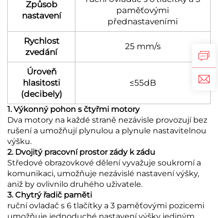
Způsob
paměťovými
nastavení
přednastaveními
Rychlost
25 mm/s
zvedání
Úroveň
hlasitosti
≤55dB
(decibely)
1. Výkonný pohon s čtyřmi motory
Dva motory na každé straně nezávisle provozují bez
rušení a umožňují plynulou a plynule nastavitelnou
výšku.
2. Dvojitý pracovní prostor zády k zádu
Středové obrazovkové dělení vyvažuje soukromí a
komunikaci, umožňuje nezávislé nastavení výšky,
aniž by ovlivnilo druhého uživatele.
3. Chytrý řadič paměti
ruční ovladač s 6 tlačítky a 3 paměťovými pozicemi
umožňuje jednoduché nastavení výšky jediným