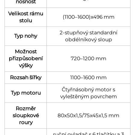
nosnost
Velikost rámu
(1100–1600)x496 mm
stolu
2-stupňový standardní
Typ nohy
obdélníkový sloup
Možnost
přizpůsobení
720–1200 mm
výšky
Rozsah šířky
1100–1600 mm
Čtyřnásobný motor s
Typ motoru
vyleštěným povrchem
Rozměr
sloupkové
80x50x1,5/75x45x1,5 mm
roury
ruční ovladač s 6 tlačítky a 3