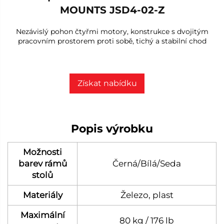
MOUNTS JSD4-02-Z
Nezávislý pohon čtyřmi motory, konstrukce s dvojitým
pracovním prostorem proti sobě, tichý a stabilní chod
Získat nabídku
Popis výrobku
Možnosti
barev rámů
Černá/Bílá/Seda
stolů
Materiály
Železo, plast
Maximální
80 kg / 176 lb