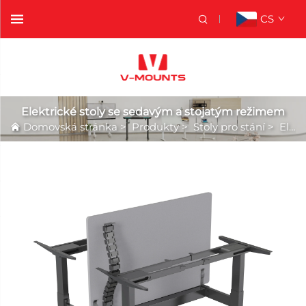
CS
Elektrické stoly se sedavým a stojatým režimem
Domovská stránka
>
Produkty
>
Stoly pro stání
>
Elektrické stoly se sedavým a stojatým režimem