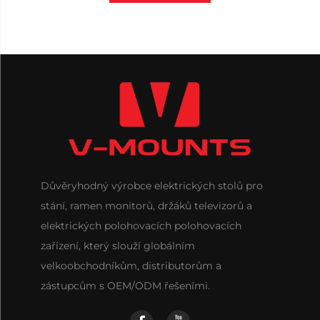
Důvěryhodný výrobce elektrických stolů pro
stání, ramen monitorů, držáků televizorů a
elektrických polohovacích polohovacích
zařízení, který slouží globálním
velkoobchodníkům, distributorům a
zástupcům s OEM/ODM řešeními.