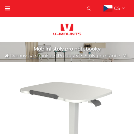
CS
Mobilní stoly pro notebooky
Domovská stránka
>
Produkty
>
Stoly pro stání
>
Mobilní stoly pro notebooky