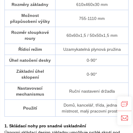
Rozměry základny
610x460x30 mm
Možnost
755-1110 mm
přizpůsobení výšky
Rozměr sloupkové
60x60x1,5 / 50x50x1,5 mm
roury
Řídicí režim
Uzamykatelná plynová pružina
Úhel natočení desky
0-90°
Základní úhel
0-90°
sklopení
Nastavovací
Ruční nastavení držadla
mechanismus
Domů, kancelář, třída, jednací
Použití
místnost, malý pracovní prostor.
1. Skládací nohy pro snadné uskladnění
Úsporný skládací design základny umožňuje rychlé skrytí pod