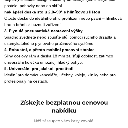
postele, pohovky nebo do skříní.
naklápěcí deska stolu 2,0–90° s hliníkovou lištou
Otočte desku do ideálního úhlu prohlížení nebo psaní – hliníková
hrana brání sklouznutí zařízení.
3. Plynulé pneumatické nastavení výšky
Snadno zvedněte nebo spusťte stůl pomocí ručního držadla a
uzamykatelného plynového pružinového systému.
4. Robustní, a přesto mobilní pracovní stanice
Silný ocelový rám a deska 18 mm zajišťují odolnost, zatímco
univerzální kolečka umožňují hladký pohyb.
5. Univerzální pro jakékoli prostředí
Ideální pro domácí kanceláře, učebny, koleje, kliniky nebo pro
profesionály na cestách.
Získejte bezplatnou cenovou
nabídku
Náš zástupce vám brzy zavolá.