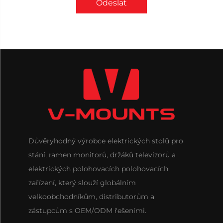
Odeslat
Důvěryhodný výrobce elektrických stolů pro
stání, ramen monitorů, držáků televizorů a
elektrických polohovacích polohovacích
zařízení, který slouží globálním
velkoobchodníkům, distributorům a
zástupcům s OEM/ODM řešeními.