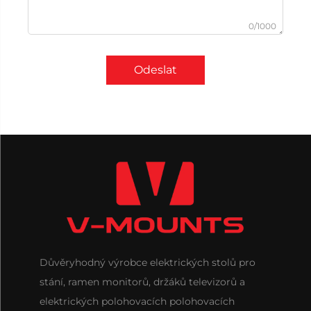
0/1000
Odeslat
Důvěryhodný výrobce elektrických stolů pro
stání, ramen monitorů, držáků televizorů a
elektrických polohovacích polohovacích