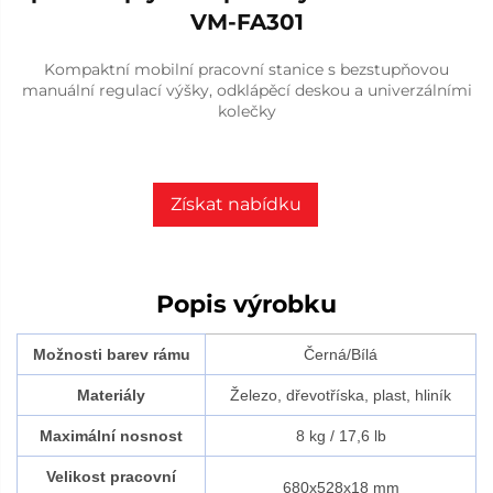
VM-FA301
Kompaktní mobilní pracovní stanice s bezstupňovou
manuální regulací výšky, odklápěcí deskou a univerzálními
kolečky
Získat nabídku
Popis výrobku
Možnosti barev rámu
Černá/Bílá
Materiály
Železo, dřevotříska, plast, hliník
Maximální nosnost
8 kg / 17,6 lb
Velikost pracovní
680x528x18 mm