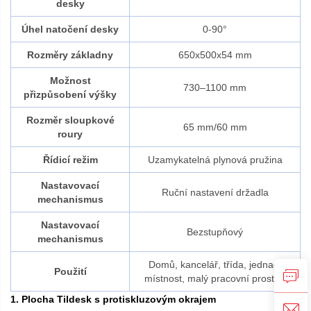
desky
Úhel natočení desky
0-90°
Rozměry základny
650x500x54 mm
Možnost
730–1100 mm
přizpůsobení výšky
Rozměr sloupkové
65 mm/60 mm
roury
Řídicí režim
Uzamykatelná plynová pružina
Nastavovací
Ruční nastavení držadla
mechanismus
Nastavovací
Bezstupňový
mechanismus
Domů, kancelář, třída, jednací
Použití
místnost, malý pracovní prostor.
1. Plocha Tildesk s protiskluzovým okrajem