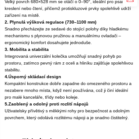
Velký povrch 680×528 mm se otáčí o 0–90°, ideální pro psaní,
kreslení nebo čtení, přičemž protiskluzové prvky spolehlivě udrží
zařízení na místě.
2. Plynulá výšková regulace (730–1100 mm)
Snadno přecházejte ze sedavé do stojící polohy díky hladkému
mechanismu s plynovou pružinou a manuálnímu ovladači –
ergonomický komfort dosahujete jednoduše.
3. Mobilita a stabilita
Integrovaná univerzální kolečka umožňují snadný pohyb po
prostoru, zatímco pevný rám z oceli a hliníku zajišťuje spolehlivou
stabilitu.
4.Úsporný skládací design
Kompaktní konstrukce dobře zapadne do omezeného prostoru a
nezabere mnoho místa, když není používána, což ji činí ideální
pro malé kanceláře, třídy nebo koleje.
5.Zaoblený a odolný proti rozlití nápojů
Uživatelsky přívětivý s měkkými rohy pro bezpečnost a odolným
povrchem, který odolává rozlitému nápoji a je snadno čistitelný.