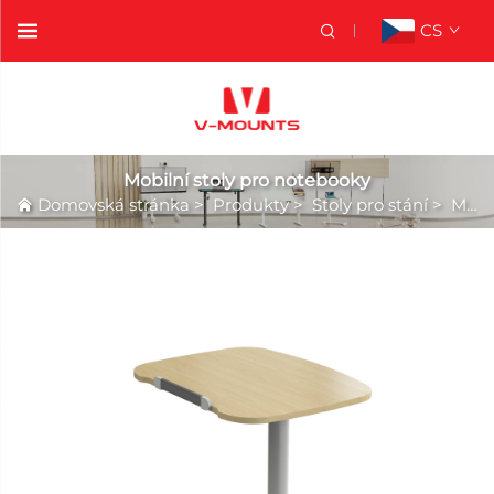
CS
Mobilní stoly pro notebooky
Domovská stránka
>
Produkty
>
Stoly pro stání
>
Mobilní stoly pro notebooky