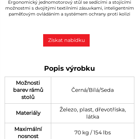
Ergonomický jednomotorový stůl se sedícími a stojícími
možnostmi s dvojitými textilními zásuvkami, inteligentním
paměťovým ovládáním a systémem ochrany proti kolizi
Získat nabídku
Popis výrobku
Možnosti
barev rámů
Černá/Bílá/Seda
stolů
Železo, plast, dřevotříska,
Materiály
látka
Maximální
70 kg / 154 lbs
nosnost