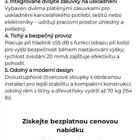
3. Integrované dvojité zásuvky na uskladnění
Vybaven dvěma plátěnými zásuvkami pro
uskladnění kancelářského potřebí, sešitů nebo
elektroniky – udržují pracovní prostor úhledný a
pořádný.
4. Tichý a bezpečný provoz
Pracuje při hladině ≤55 dB s funkcí odrazu při kolizi
pro vyšší bezpečnost během nastavování výšky;
rychlost zvedání 20 mm/s zajišťuje efektivitu a
pohodlí.
5. Odolný a moderní design
Dvoustupňové čtvercové sloupky s obrácenou
instalací pro lepší stabilitu a kompaktní konstrukci;
odolný rám z litiny a dřevotřísky vydrží až 70 kg (154
lb).
Získejte bezplatnou cenovou
nabídku