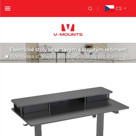
CS
Elektrické stoly se sedavým a stojatým režimem
Domovská stránka
>
Produkty
>
Stoly pro stání
>
Elektrické stoly se sedavým a stojatým režimem