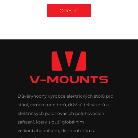
Odeslat
Důvěryhodný výrobce elektrických stolů pro
stání, ramen monitorů, držáků televizorů a
elektrických polohovacích polohovacích
zařízení, který slouží globálním
velkoobchodníkům, distributorům a