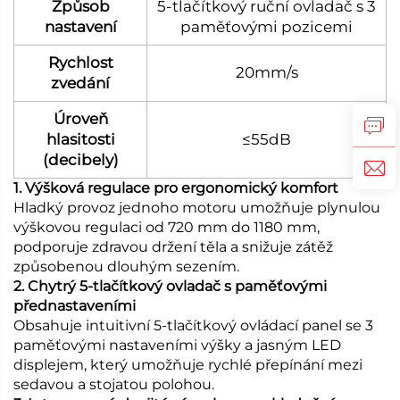
Způsob
5-tlačítkový ruční ovladač s 3
nastavení
paměťovými pozicemi
Rychlost
20mm/s
zvedání
Úroveň
hlasitosti
≤55dB
(decibely)
1. Výšková regulace pro ergonomický komfort
Hladký provoz jednoho motoru umožňuje plynulou
výškovou regulaci od 720 mm do 1180 mm,
podporuje zdravou držení těla a snižuje zátěž
způsobenou dlouhým sezením.
2. Chytrý 5-tlačítkový ovladač s paměťovými
přednastaveními
Obsahuje intuitivní 5-tlačítkový ovládací panel se 3
paměťovými nastaveními výšky a jasným LED
displejem, který umožňuje rychlé přepínání mezi
sedavou a stojatou polohou.