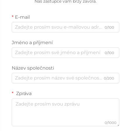
Náš zástupce vám brzy zavolá.
E-mail
0/100
Jméno a příjmení
0/100
Název společnosti
0/200
Zpráva
0/1000