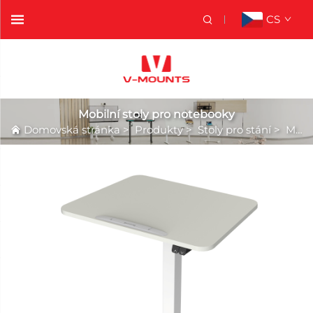
CS
Mobilní stoly pro notebooky
Domovská stránka
>
Produkty
>
Stoly pro stání
>
Mobilní stoly pro notebooky