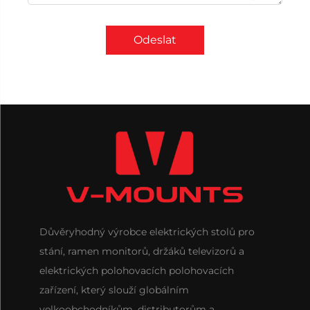
Odeslat
Důvěryhodný výrobce elektrických stolů pro
stání, ramen monitorů, držáků televizorů a
elektrických polohovacích polohovacích
zařízení, který slouží globálním
velkoobchodníkům, distributorům a