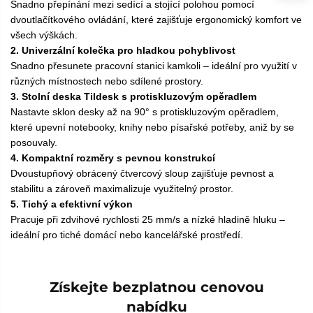
Snadno přepínání mezi sedící a stojící polohou pomocí
dvoutlačítkového ovládání, které zajišťuje ergonomický komfort ve
všech výškách.
2. Univerzální kolečka pro hladkou pohyblivost
Snadno přesunete pracovní stanici kamkoli – ideální pro využití v
různých místnostech nebo sdílené prostory.
3. Stolní deska Tildesk s protiskluzovým opěradlem
Nastavte sklon desky až na 90° s protiskluzovým opěradlem,
které upevní notebooky, knihy nebo písařské potřeby, aniž by se
posouvaly.
4. Kompaktní rozměry s pevnou konstrukcí
Dvoustupňový obrácený čtvercový sloup zajišťuje pevnost a
stabilitu a zároveň maximalizuje využitelný prostor.
5. Tichý a efektivní výkon
Pracuje při zdvihové rychlosti 25 mm/s a nízké hladině hluku –
ideální pro tiché domácí nebo kancelářské prostředí.
Získejte bezplatnou cenovou
nabídku