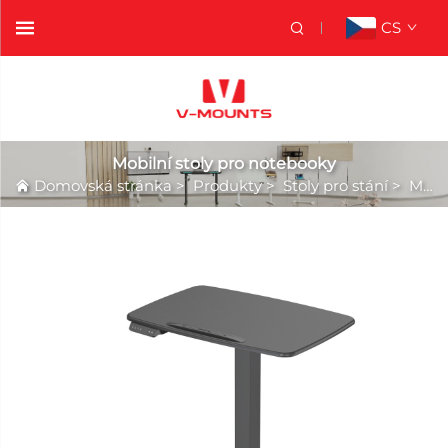
CS
Mobilní stoly pro notebooky
Domovská stránka
>
Produkty
>
Stoly pro stání
>
Mobilní stoly pro notebooky