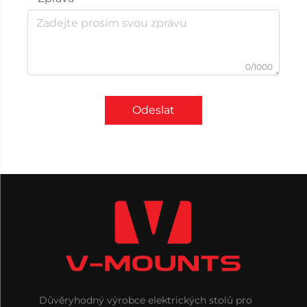
0/1000
Odeslat
Důvěryhodný výrobce elektrických stolů pro