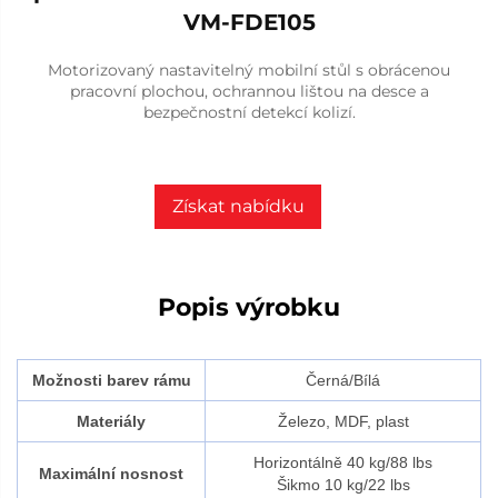
VM-FDE105
Motorizovaný nastavitelný mobilní stůl s obrácenou
pracovní plochou, ochrannou lištou na desce a
bezpečnostní detekcí kolizí.
Získat nabídku
Popis výrobku
Možnosti barev rámu
Černá/Bílá
Materiály
Železo, MDF, plast
Horizontálně 40 kg/88 lbs
Maximální nosnost
Šikmo 10 kg/22 lbs