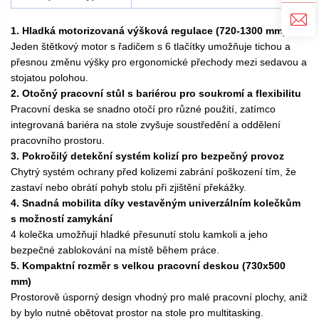
1. Hladká motorizovaná výšková regulace (720-1300 mm)
Jeden štětkový motor s řadičem s 6 tlačítky umožňuje tichou a
přesnou změnu výšky pro ergonomické přechody mezi sedavou a
stojatou polohou.
2. Otočný pracovní stůl s bariérou pro soukromí a flexibilitu
Pracovní deska se snadno otočí pro různé použití, zatímco
integrovaná bariéra na stole zvyšuje soustředění a oddělení
pracovního prostoru.
3. Pokročilý detekční systém kolizí pro bezpečný provoz
Chytrý systém ochrany před kolizemi zabrání poškození tím, že
zastaví nebo obrátí pohyb stolu při zjištění překážky.
4. Snadná mobilita díky vestavěným univerzálním kolečkům
s možností zamykání
4 kolečka umožňují hladké přesunutí stolu kamkoli a jeho
bezpečné zablokování na místě během práce.
5. Kompaktní rozměr s velkou pracovní deskou (730x500
mm)
Prostorově úsporný design vhodný pro malé pracovní plochy, aniž
by bylo nutné obětovat prostor na stole pro multitasking.