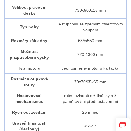
Velikost pracovní
730x500x15 mm
desky
3‑stupňový se zpětným čtvercovým
Typ nohy
sloupem
Rozměry základny
635x550 mm
Možnost
720-1300 mm
přizpůsobení výšky
Typ motoru
Jednosměrný motor s kartáčky
Rozměr sloupkové
70x70/65x65 mm
roury
Nastavovací
ruční ovladač s 6 tlačítky a 3
mechanismus
paměťovými přednastaveními
Rychlost zvedání
25 mm/s
Úroveň hlasitosti
≤55dB
(decibely)