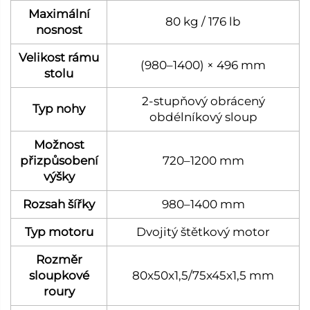
Maximální
80 kg / 176 lb
nosnost
Velikost rámu
(980–1400) × 496 mm
stolu
2-stupňový obrácený
Typ nohy
obdélníkový sloup
Možnost
přizpůsobení
720–1200 mm
výšky
Rozsah šířky
980–1400 mm
Typ motoru
Dvojitý štětkový motor
Rozměr
sloupkové
80x50x1,5/75x45x1,5 mm
roury