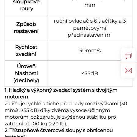
sloupkové
mm
roury
ruční ovladač s 6 tlačítky a 3
Způsob
paměťovými
nastavení
přednastaveními
Rychlost
30mm/s
zvedání
Úroveň
hlasitosti
≤55dB
(decibely)
1. Hladký a výkonný zvedací systém s dvojitým
motorem
Zajišťuje rychlé a tiché přechody mezi výškami (30
mm/s, ≤55 dB) díky dvěma vysoce účinným
motorům, což zaručuje zvýšenou stabilitu pro
zatížení až 100 kg (220 lb).
2. Třístupňové čtvercové sloupy s obrácenou