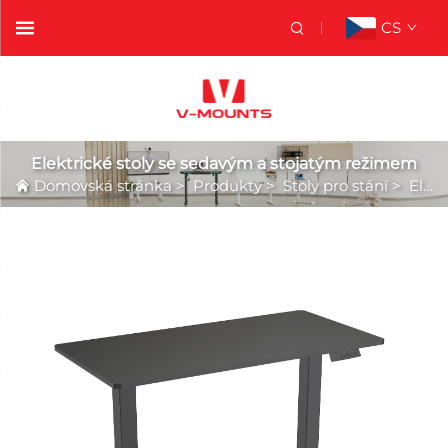
CS
Elektrické stoly se sedavým a stojatým režimem
Domovská stránka
>
Produkty
>
Stoly pro stání
>
Elektrické stoly se sedavým a stojatým režimem