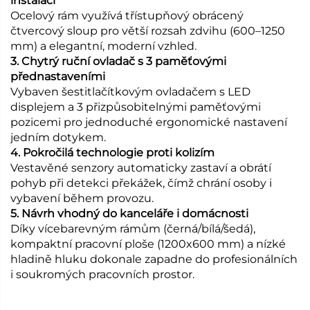
instalací
Ocelový rám využívá třístupňový obrácený
čtvercový sloup pro větší rozsah zdvihu (600–1250
mm) a elegantní, moderní vzhled.
3. Chytrý ruční ovladač s 3 paměťovými
přednastaveními
Vybaven šestitlačítkovým ovladačem s LED
displejem a 3 přizpůsobitelnými paměťovými
pozicemi pro jednoduché ergonomické nastavení
jedním dotykem.
4. Pokročilá technologie proti kolizím
Vestavěné senzory automaticky zastaví a obrátí
pohyb při detekci překážek, čímž chrání osoby i
vybavení během provozu.
5. Návrh vhodný do kanceláře i domácnosti
Díky vícebarevným rámům (černá/bílá/šedá),
kompaktní pracovní ploše (1200x600 mm) a nízké
hladině hluku dokonale zapadne do profesionálních
i soukromých pracovních prostor.