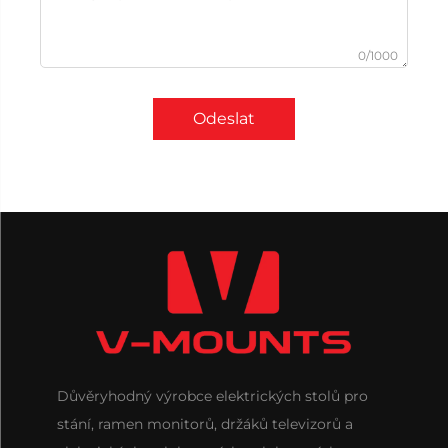
0/1000
Odeslat
Důvěryhodný výrobce elektrických stolů pro
stání, ramen monitorů, držáků televizorů a